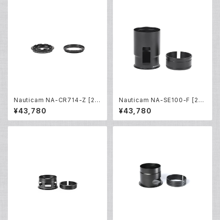
Nauticam NA-CR714-Z [21
Nauticam NA-SE100-F [217
812]
44]
¥43,780
¥43,780