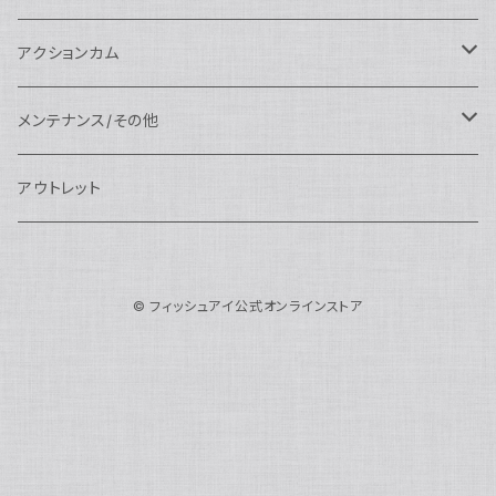
N100ドームポート
中間リング
アクセサリー
AOI
Nauticam
ドームポート
Nauticam
Nauticam
weefine
ワイドアングルコンバージョンポート
リングライト
アーム
アクションカム
N100フラットポート
ポートベース
エクステンションリング
weefine
AOI
Nikon用
アクセサリー
Nauticam
SEA&SEA
SEA&SEA
レンズオプション
FIX
フロートアーム
レンズ
メンテナンス/その他
N100エクステンションリング
ポートアクセサリー
weefine
Canon用
Nauticam
Sony用
AOI
オプション
Nauticam
AOI
AOI
weefine
クランプ
グリップ/トレー/アーム
SEA&SEA
アウトレット
N100マウントコンバーター
FIX
Sony用
Ultralight
Canon用
Nauticam
XB
weefine
OM SYSTEM用
オプション
AOI
AOI
Weefine
アクセサリー
アダプター
アクセサリー
FIX
N100ポートアクセサリー
SEA&SEA
OM SYSTEM用
AOI
© フィッシュアイ公式オンラインストア
Nikon用
FIX
Ultralight
アクセサリー
SEA&SEA
FIX
スマートフォン用
AOI
AOI
スマートフォン用
SEA&SEA
グリップ＆トレー
ハウジング
Nauticam
N85ドームポート
Panasonic用
HALF+
アクセサリー
weefine
SONY用
Nauticam
Ultralight
水中モニター
SEA&SEA
SEA&SEA
Weefine
オプション
AOI
weefine
アクセサリー
水中三脚
AOI
N85フラットポート
FUJIFILM用
SEA&SEA
アクションカム用
Ultralight
アクションカム用
Nauticam
DIVEVOLK
SEA&SEA
AOI
Ultralight
weefine
N85エクステンションリング
モニターハウジング