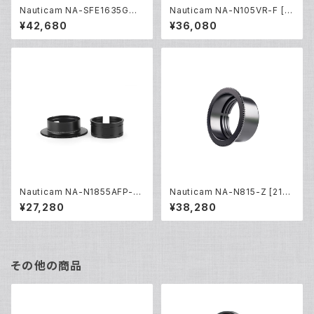
Nauticam NA-SFE1635GMII
Nauticam NA-N105VR-F [2
-Z [21613]
0229]
¥42,680
¥36,080
Nauticam NA-N1855AFP-Z
Nauticam NA-N815-Z [210
[20453]
04]
¥27,280
¥38,280
その他の商品