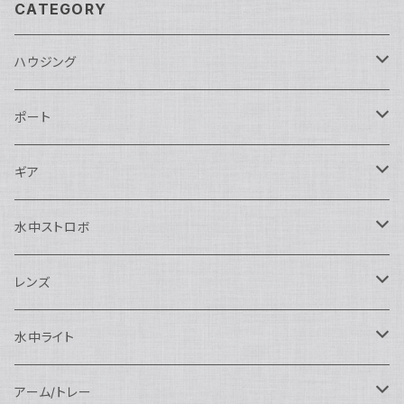
CATEGORY
ハウジング
Nikon用
ポート
Nauticam
Canon用
Nauticam
ギア
SEA&SEA
Nauticam
N120ドームポート
Sony用
SEA&SEA
AOI
水中ストロボ
SEA&SEA
N120マクロポート
Nautciam
ドームポート
OM SYSTEM用
OM SYSTEM用
AOI
Nauticam
SEA&SEA
レンズ
N120エクステンションリング
SEA&SEA
マクロポート
Nauticam
ドームポート
アクセサリー
Panasonic用
FIX
SEA&SEA
AOI
マクロコンバージョンレンズ
水中ライト
N120ポートアクセサリー
AOI
スタンダードポート
AOI
フラットポート
Nauticam
アクセサリー
アクセサリー
Nauticam
FUJIFILM用
Athena
アクセサリー
ワイドコンバージョンレンズ
大光量 3000ルーメン以上
アーム/トレー