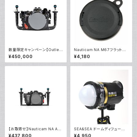
数量限定キャンペーン【Outlet/
Nauticam NA M67フラットポ
展示使用品】Nauticam R5ハウ
ートキャップ [20480]
¥450,000
¥4,180
ジング バキュームバルブ付き
【お取寄せ】Nauticam NA A6
SEA&SEA ドームディフューザ
700 [10551]
ー [28116]
¥437,800
¥4,950