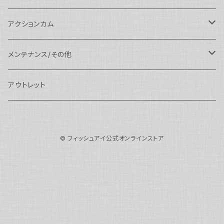
N100ドームポート
中間リング
アクセサリー
AOI
Nauticam
ドームポート
Nauticam
Nauticam
weefine
ワイドアングルコンバージョンポート
リングライト
アーム
アクションカム
N100フラットポート
ポートベース
エクステンションリング
weefine
AOI
Nikon用
アクセサリー
Nauticam
SEA&SEA
SEA&SEA
レンズオプション
FIX
フロートアーム
レンズ
メンテナンス/その他
N100エクステンションリング
ポートアクセサリー
weefine
Canon用
Nauticam
Sony用
AOI
オプション
Nauticam
AOI
AOI
weefine
クランプ
グリップ/トレー/アーム
SEA&SEA
アウトレット
N100マウントコンバーター
FIX
Sony用
Ultralight
Canon用
Nauticam
XB
weefine
OM SYSTEM用
オプション
AOI
AOI
Weefine
アクセサリー
アダプター
アクセサリー
FIX
N100ポートアクセサリー
SEA&SEA
OM SYSTEM用
AOI
© フィッシュアイ公式オンラインストア
Nikon用
FIX
Ultralight
アクセサリー
SEA&SEA
FIX
スマートフォン用
AOI
AOI
スマートフォン用
SEA&SEA
グリップ＆トレー
ハウジング
Nauticam
N85ドームポート
Panasonic用
HALF+
アクセサリー
weefine
SONY用
Nauticam
Ultralight
水中モニター
SEA&SEA
SEA&SEA
Weefine
オプション
AOI
weefine
アクセサリー
水中三脚
AOI
N85フラットポート
FUJIFILM用
SEA&SEA
アクションカム用
Ultralight
アクションカム用
Nauticam
DIVEVOLK
SEA&SEA
AOI
Ultralight
weefine
N85エクステンションリング
モニターハウジング