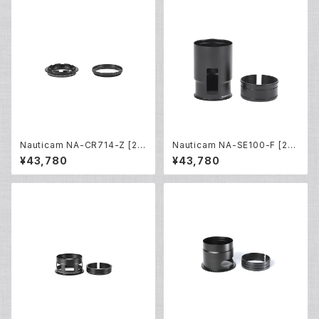
Nauticam NA-CR714-Z [21
Nauticam NA-SE100-F [217
812]
44]
¥43,780
¥43,780