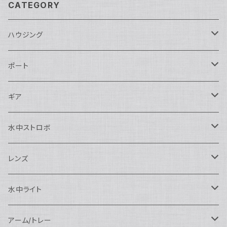
CATEGORY
ハウジング
Nikon用
ポート
Nauticam
Canon用
Nauticam
ギア
SEA&SEA
Nauticam
N120ドームポート
Sony用
SEA&SEA
AOI
水中ストロボ
SEA&SEA
N120マクロポート
Nautciam
ドームポート
OM SYSTEM用
OM SYSTEM用
AOI
Nauticam
SEA&SEA
レンズ
N120エクステンションリング
SEA&SEA
マクロポート
Nauticam
ドームポート
アクセサリー
Panasonic用
FIX
SEA&SEA
AOI
マクロコンバージョンレンズ
水中ライト
N120ポートアクセサリー
AOI
スタンダードポート
AOI
フラットポート
Nauticam
アクセサリー
アクセサリー
Nauticam
FUJIFILM用
Athena
アクセサリー
ワイドコンバージョンレンズ
大光量 3000ルーメン以上
アーム/トレー