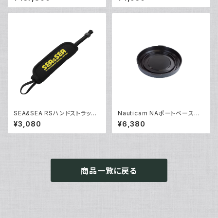
SEA&SEA RSハンドストラップ
Nauticam NAポートベースリ
[22533]
アキャップ [20307]
¥3,080
¥6,380
商品一覧に戻る