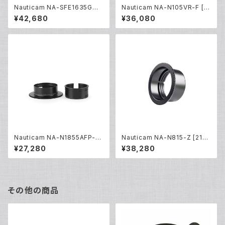
Nauticam NA-SFE1635GMII
Nauticam NA-N105VR-F [2
-Z [21613]
0229]
¥42,680
¥36,080
Nauticam NA-N1855AFP-Z
Nauticam NA-N815-Z [210
[20453]
04]
¥27,280
¥38,280
その他の商品