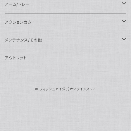
AOI
スタンダードポート
AOI
フラットポート
Nauticam
アクセサリー
アクセサリー
Nauticam
FUJIFILM用
Athena
アクセサリー
ワイドコンバージョンレンズ
大光量 3000ルーメン以上
アーム/トレー
N100ドームポート
中間リング
アクセサリー
AOI
Nauticam
ドームポート
Nauticam
Nauticam
weefine
ワイドアングルコンバージョンポート
リングライト
アーム
アクションカム
N100フラットポート
ポートベース
エクステンションリング
weefine
AOI
Nikon用
アクセサリー
Nauticam
SEA&SEA
SEA&SEA
レンズオプション
FIX
フロートアーム
レンズ
メンテナンス/その他
N100エクステンションリング
ポートアクセサリー
weefine
Canon用
Nauticam
Sony用
AOI
オプション
Nauticam
AOI
AOI
weefine
クランプ
グリップ/トレー/アーム
SEA&SEA
アウトレット
N100マウントコンバーター
FIX
Sony用
Ultralight
Canon用
Nauticam
XB
weefine
OM SYSTEM用
オプション
AOI
AOI
Weefine
アクセサリー
アダプター
アクセサリー
FIX
N100ポートアクセサリー
SEA&SEA
OM SYSTEM用
AOI
© フィッシュアイ公式オンラインストア
Nikon用
FIX
Ultralight
アクセサリー
SEA&SEA
FIX
スマートフォン用
AOI
AOI
スマートフォン用
SEA&SEA
グリップ＆トレー
ハウジング
Nauticam
N85ドームポート
Panasonic用
HALF+
アクセサリー
weefine
SONY用
Nauticam
Ultralight
水中モニター
SEA&SEA
SEA&SEA
Weefine
オプション
AOI
weefine
アクセサリー
水中三脚
AOI
N85フラットポート
FUJIFILM用
SEA&SEA
アクションカム用
Ultralight
アクションカム用
Nauticam
DIVEVOLK
SEA&SEA
AOI
Ultralight
weefine