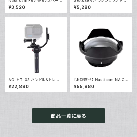
Nauticam F67-M67スペーサ
SEA&SEA ハウジングランヤー
ーリング [部品]
ドIV [46137]
¥3,520
¥5,280
AOI HT-03 ハンドル＆トレー0
【お取寄せ】 Nauticam NA C9
3 アクションカム [40460/404
0ドームポート [20726]
¥22,880
¥55,880
61]
商品一覧に戻る