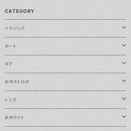
CATEGORY
ハウジング
Nikon用
ポート
Nauticam
Canon用
Nauticam
ギア
SEA&SEA
Nauticam
N120ドームポート
Sony用
SEA&SEA
AOI
水中ストロボ
SEA&SEA
N120マクロポート
Nautciam
ドームポート
OM SYSTEM用
OM SYSTEM用
AOI
Nauticam
SEA&SEA
レンズ
N120エクステンションリング
SEA&SEA
マクロポート
Nauticam
ドームポート
アクセサリー
Panasonic用
FIX
SEA&SEA
AOI
マクロコンバージョンレンズ
水中ライト
N120ポートアクセサリー