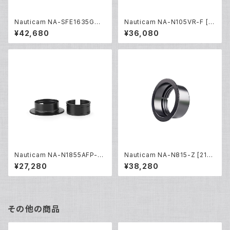
Nauticam NA-SFE1635GMII
Nauticam NA-N105VR-F [2
-Z [21613]
0229]
¥42,680
¥36,080
Nauticam NA-N1855AFP-Z
Nauticam NA-N815-Z [210
[20453]
04]
¥27,280
¥38,280
その他の商品