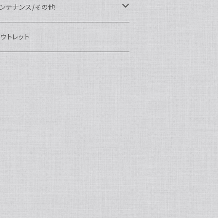
eefine
OI
ikon用
クセサリー
auticam
EA&SEA
EA&SEA
ンズオプション
IX
ロートアーム
ンズ
ンテナンス/その他
100エクステンションリング
ートアクセサリー
eefine
anon用
auticam
ony用
OI
プション
auticam
OI
OI
eefine
ランプ
リップ/トレー/アーム
EA&SEA
ウトレット
100マウントコンバーター
X
ony用
tralight
anon用
auticam
B
eefine
M SYSTEM用
プション
OI
OI
eefine
クセサリー
ダプター
クセサリー
IX
100ポートアクセサリー
EA&SEA
M SYSTEM用
OI
ikon用
X
tralight
クセサリー
EA&SEA
X
マートフォン用
OI
OI
マートフォン用
EA&SEA
リップ＆トレー
ウジング
auticam
85ドームポート
anasonic用
ALF+
クセサリー
eefine
ONY用
auticam
tralight
中モニター
EA&SEA
EA&SEA
eefine
プション
OI
eefine
クセサリー
水中三脚
OI
85フラットポート
UJIFILM用
EA&SEA
クションカム用
tralight
クションカム用
auticam
IVEVOLK
EA&SEA
OI
tralight
eefine
85エクステンションリング
ニターハウジング
X
auticam
tralight
85マウントコンバーター
クセサリー
tralight
X
85ポートアクセサリー