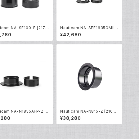
icam NA-SE100-F [2174
Nauticam NA-SFE1635GMII-
Z [21613]
,780
¥42,680
icam NA-N1855AFP-Z [2
Nauticam NA-N815-Z [2100
3]
4]
,280
¥38,280