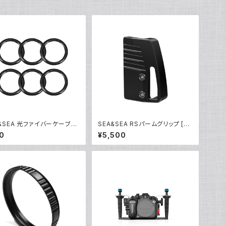
A&SEA 光ファイバーケーブル
SEA&SEA RSパームグリップ [22
グ(6個入り) [92974]
530]
0
¥5,500