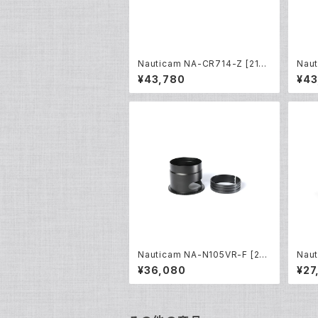
Nauticam NA-CR714-Z [2181
Naut
2]
4]
¥43,780
¥43
Nauticam NA-N105VR-F [202
Naut
29]
045
¥36,080
¥27