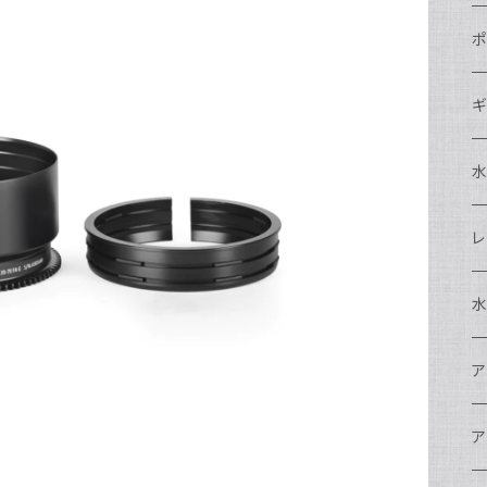
N
ポ
N
C
N
ギ
S
N
N
S
S
A
S
N
N
ド
O
O
A
N
S
レ
N
S
マ
N
ド
ア
P
F
S
A
マ
水
N
A
ス
A
フ
N
ア
ア
N
F
A
ア
ワ
大
ア
N
中
ア
A
N
ド
N
N
w
ワ
リ
ア
ア
N
ポ
エ