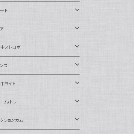
ikon用
ート
auticam
anon用
auticam
ア
EA&SEA
auticam
120ドームポート
ony用
EA&SEA
OI
水中ストロボ
EA&SEA
120マクロポート
autciam
ームポート
M SYSTEM用
M SYSTEM用
OI
auticam
EA&SEA
ンズ
120エクステンションリング
EA&SEA
クロポート
auticam
ームポート
クセサリー
anasonic用
IX
EA&SEA
OI
クロコンバージョンレンズ
中ライト
120ポートアクセサリー
OI
タンダードポート
OI
ラットポート
auticam
クセサリー
クセサリー
auticam
UJIFILM用
thena
クセサリー
イドコンバージョンレンズ
光量 3000ルーメン以上
ーム/トレー
100ドームポート
間リング
クセサリー
OI
auticam
ームポート
auticam
auticam
eefine
イドアングルコンバージョンポート
ングライト
ーム
クションカム
100フラットポート
ートベース
クステンションリング