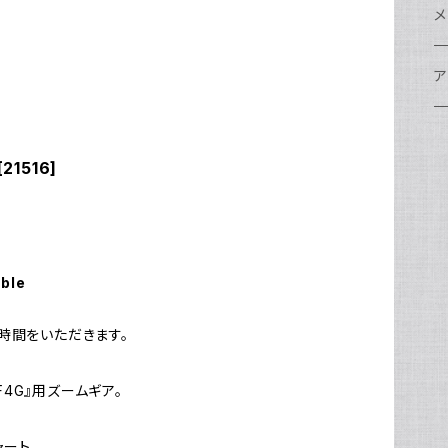
w
A
N
ア
N
S
S
レ
F
フ
レ
メ
N
ポ
w
C
N
S
A
オ
N
A
A
w
ク
グ
S
ア
N
FI
S
Ul
C
N
X
w
O
オ
A
A
W
ア
ア
ア
F
N
21516]
S
O
A
N
FI
Ul
ア
S
FI
ス
A
A
ス
S
グ
ハ
N
N
P
H
ア
w
S
N
Ul
水
S
S
W
オ
A
w
ア
A
N
able
F
S
ア
Ul
ア
N
D
S
A
Ul
w
N
時間をいただきます。
モ
FI
N
Ul
N
m F4G』用ズームギア。
ア
Ul
FI
ャート
N