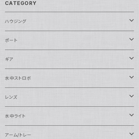
CATEGORY
ハウジング
Nikon用
ポート
Nauticam
Canon用
Nauticam
ギア
SEA&SEA
Nauticam
N120ドームポート
Sony用
SEA&SEA
AOI
水中ストロボ
SEA&SEA
N120マクロポート
Nautciam
ドームポート
OM SYSTEM用
OM SYSTEM用
AOI
Nauticam
SEA&SEA
レンズ
N120エクステンションリング
SEA&SEA
マクロポート
Nauticam
ドームポート
アクセサリー
Panasonic用
FIX
SEA&SEA
AOI
マクロコンバージョンレンズ
水中ライト
N120ポートアクセサリー
AOI
スタンダードポート
AOI
フラットポート
Nauticam
アクセサリー
アクセサリー
Nauticam
FUJIFILM用
Athena
アクセサリー
ワイドコンバージョンレンズ
大光量 3000ルーメン以上
アーム/トレー