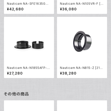
Nauticam NA-SFE1635GMII
Nauticam NA-N105VR-F [2
-Z [21613]
0229]
¥42,680
¥36,080
Nauticam NA-N1855AFP-Z
Nauticam NA-N815-Z [210
[20453]
04]
¥27,280
¥38,280
その他の商品