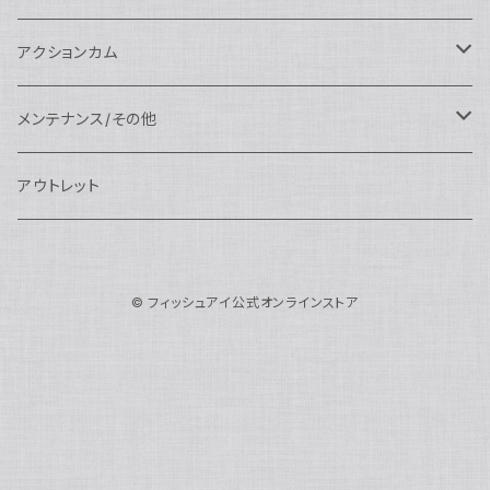
N100ドームポート
中間リング
アクセサリー
AOI
Nauticam
ドームポート
Nauticam
Nauticam
weefine
ワイドアングルコンバージョンポート
リングライト
アーム
アクションカム
N100フラットポート
ポートベース
エクステンションリング
weefine
AOI
Nikon用
アクセサリー
Nauticam
SEA&SEA
SEA&SEA
レンズオプション
FIX
フロートアーム
レンズ
メンテナンス/その他
N100エクステンションリング
ポートアクセサリー
weefine
Canon用
Nauticam
Sony用
AOI
オプション
Nauticam
AOI
AOI
weefine
クランプ
グリップ/トレー/アーム
SEA&SEA
アウトレット
N100マウントコンバーター
FIX
Sony用
Ultralight
Canon用
Nauticam
XB
weefine
OM SYSTEM用
オプション
AOI
AOI
Weefine
アクセサリー
アダプター
アクセサリー
FIX
N100ポートアクセサリー
SEA&SEA
OM SYSTEM用
AOI
© フィッシュアイ公式オンラインストア
Nikon用
FIX
Ultralight
アクセサリー
SEA&SEA
FIX
スマートフォン用
AOI
AOI
スマートフォン用
SEA&SEA
グリップ＆トレー
ハウジング
Nauticam
N85ドームポート
Panasonic用
HALF+
アクセサリー
weefine
SONY用
Nauticam
Ultralight
水中モニター
SEA&SEA
SEA&SEA
Weefine
オプション
AOI
weefine
アクセサリー
水中三脚
AOI
N85フラットポート
FUJIFILM用
SEA&SEA
アクションカム用
Ultralight
アクションカム用
Nauticam
DIVEVOLK
SEA&SEA
AOI
Ultralight
weefine
N85エクステンションリング
モニターハウジング