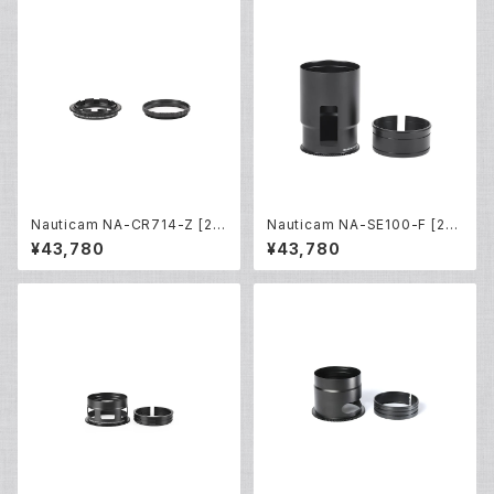
Nauticam NA-CR714-Z [21
Nauticam NA-SE100-F [217
812]
44]
¥43,780
¥43,780