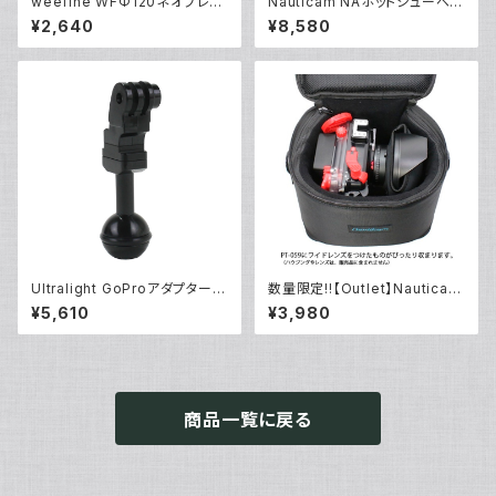
weefine WFΦ120ネオプレー
Nauticam NAホットシューベー
ンドームポートカバー [21038]
ス [40188]
¥2,640
¥8,580
Ultralight GoProアダプター
数量限定!!【Outlet】Nauticam
[40176]
NA ハウジングキャリングバッグ
¥5,610
¥3,980
MS
商品一覧に戻る