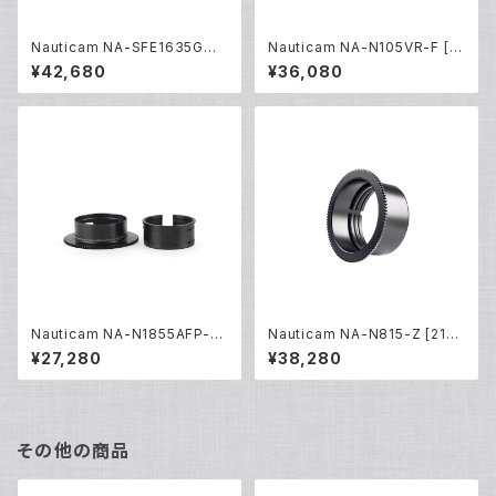
Nauticam NA-SFE1635GMII
Nauticam NA-N105VR-F [2
-Z [21613]
0229]
¥42,680
¥36,080
Nauticam NA-N1855AFP-Z
Nauticam NA-N815-Z [210
[20453]
04]
¥27,280
¥38,280
その他の商品