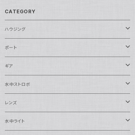
CATEGORY
ハウジング
Nikon用
ポート
Nauticam
Canon用
Nauticam
ギア
SEA&SEA
Nauticam
N120ドームポート
Sony用
SEA&SEA
AOI
水中ストロボ
SEA&SEA
N120マクロポート
Nautciam
ドームポート
OM SYSTEM用
OM SYSTEM用
AOI
Nauticam
SEA&SEA
レンズ
N120エクステンションリング
SEA&SEA
マクロポート
Nauticam
ドームポート
アクセサリー
Panasonic用
FIX
SEA&SEA
AOI
マクロコンバージョンレンズ
水中ライト
N120ポートアクセサリー