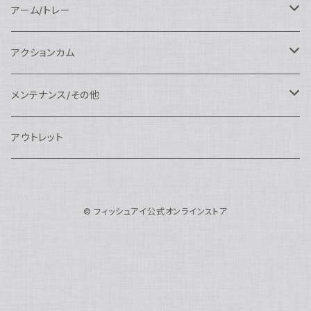
AOI
スタンダードポート
AOI
フラットポート
Nauticam
アクセサリー
アクセサリー
Nauticam
FUJIFILM用
Athena
アクセサリー
ワイドコンバージョンレンズ
大光量 3000ルーメン以上
アーム/トレー
N100ドームポート
中間リング
アクセサリー
AOI
Nauticam
ドームポート
Nauticam
Nauticam
weefine
ワイドアングルコンバージョンポート
リングライト
アーム
アクションカム
N100フラットポート
ポートベース
エクステンションリング
weefine
AOI
Nikon用
アクセサリー
Nauticam
SEA&SEA
SEA&SEA
レンズオプション
FIX
フロートアーム
レンズ
メンテナンス/その他
N100エクステンションリング
ポートアクセサリー
weefine
Canon用
Nauticam
Sony用
AOI
オプション
Nauticam
AOI
AOI
weefine
クランプ
グリップ/トレー/アーム
SEA&SEA
アウトレット
N100マウントコンバーター
FIX
Sony用
Ultralight
Canon用
Nauticam
XB
weefine
OM SYSTEM用
オプション
AOI
AOI
Weefine
アクセサリー
アダプター
アクセサリー
FIX
N100ポートアクセサリー
SEA&SEA
OM SYSTEM用
AOI
© フィッシュアイ公式オンラインストア
Nikon用
FIX
Ultralight
アクセサリー
SEA&SEA
FIX
スマートフォン用
AOI
AOI
スマートフォン用
SEA&SEA
グリップ＆トレー
ハウジング
Nauticam
N85ドームポート
Panasonic用
HALF+
アクセサリー
weefine
SONY用
Nauticam
Ultralight
水中モニター
SEA&SEA
SEA&SEA
Weefine
オプション
AOI
weefine
アクセサリー
水中三脚
AOI
N85フラットポート
FUJIFILM用
SEA&SEA
アクションカム用
Ultralight
アクションカム用
Nauticam
DIVEVOLK
SEA&SEA
AOI
Ultralight
weefine