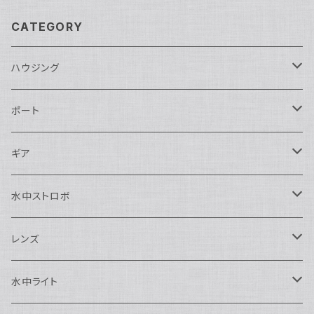
CATEGORY
ハウジング
Nikon用
ポート
Nauticam
Canon用
Nauticam
ギア
SEA&SEA
Nauticam
N120ドームポート
Sony用
SEA&SEA
AOI
水中ストロボ
SEA&SEA
N120マクロポート
Nautciam
ドームポート
OM SYSTEM用
OM SYSTEM用
AOI
Nauticam
SEA&SEA
レンズ
N120エクステンションリング
SEA&SEA
マクロポート
Nauticam
ドームポート
アクセサリー
Panasonic用
FIX
SEA&SEA
AOI
マクロコンバージョンレンズ
水中ライト
N120ポートアクセサリー