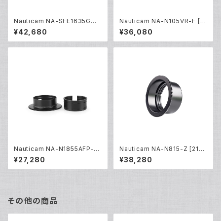
Nauticam NA-SFE1635GMII
Nauticam NA-N105VR-F [2
-Z [21613]
0229]
¥42,680
¥36,080
Nauticam NA-N1855AFP-Z
Nauticam NA-N815-Z [210
[20453]
04]
¥27,280
¥38,280
その他の商品