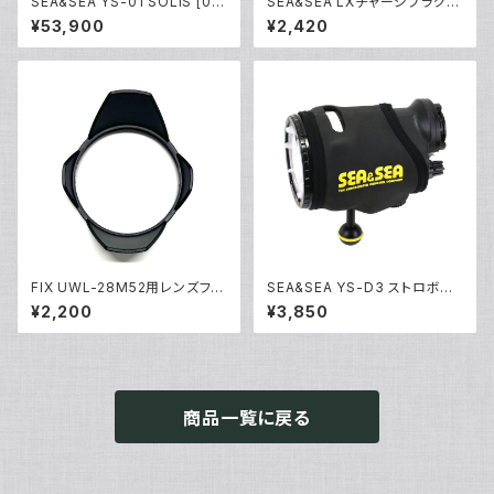
SEA&SEA YS-01 SOLIS [03
SEA&SEA LXチャージプラグ
124]
[09138/09139]
¥53,900
¥2,420
FIX UWL-28M52用レンズフー
SEA&SEA YS-D3 ストロボカ
ド [部品]
バー [51291]
¥2,200
¥3,850
商品一覧に戻る