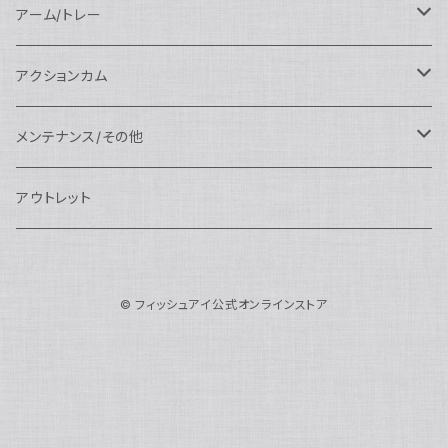
AOI
スタンダードポート
AOI
フラットポート
Nauticam
アクセサリー
アクセサリー
Nauticam
FUJIFILM用
Athena
アクセサリー
ワイドコンバージョンレンズ
大光量 3000ルーメン以上
アーム/トレー
N100ドームポート
中間リング
アクセサリー
AOI
Nauticam
ドームポート
Nauticam
Nauticam
weefine
ワイドアングルコンバージョンポート
リングライト
アーム
アクションカム
N100フラットポート
ポートベース
エクステンションリング
weefine
AOI
Nikon用
アクセサリー
Nauticam
SEA&SEA
SEA&SEA
レンズオプション
FIX
フロートアーム
レンズ
メンテナンス/その他
N100エクステンションリング
ポートアクセサリー
weefine
Canon用
Nauticam
Sony用
AOI
オプション
Nauticam
AOI
AOI
weefine
クランプ
グリップ/トレー/アーム
SEA&SEA
アウトレット
N100マウントコンバーター
FIX
Sony用
Ultralight
Canon用
Nauticam
XB
weefine
OM SYSTEM用
オプション
AOI
AOI
Weefine
アクセサリー
アダプター
アクセサリー
FIX
N100ポートアクセサリー
SEA&SEA
OM SYSTEM用
AOI
© フィッシュアイ公式オンラインストア
Nikon用
FIX
Ultralight
アクセサリー
SEA&SEA
FIX
スマートフォン用
AOI
AOI
スマートフォン用
SEA&SEA
グリップ＆トレー
ハウジング
Nauticam
N85ドームポート
Panasonic用
HALF+
アクセサリー
weefine
SONY用
Nauticam
Ultralight
水中モニター
SEA&SEA
SEA&SEA
Weefine
オプション
AOI
weefine
アクセサリー
水中三脚
AOI
N85フラットポート
FUJIFILM用
SEA&SEA
アクションカム用
Ultralight
アクションカム用
Nauticam
DIVEVOLK
SEA&SEA
AOI
Ultralight
weefine