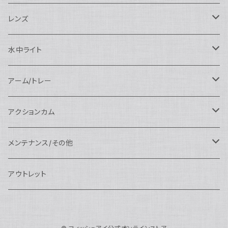
SEA&SEA
N120マクロポート
Nautciam
ドームポート
OM SYSTEM用
OM SYSTEM用
AOI
Nauticam
SEA&SEA
レンズ
N120エクステンションリング
SEA&SEA
マクロポート
Nauticam
ドームポート
アクセサリー
Panasonic用
FIX
SEA&SEA
AOI
マクロコンバージョンレンズ
水中ライト
N120ポートアクセサリー
AOI
スタンダードポート
AOI
フラットポート
Nauticam
アクセサリー
アクセサリー
Nauticam
FUJIFILM用
Athena
アクセサリー
ワイドコンバージョンレンズ
大光量 3000ルーメン以上
アーム/トレー
N100ドームポート
中間リング
アクセサリー
AOI
Nauticam
ドームポート
Nauticam
Nauticam
weefine
ワイドアングルコンバージョンポート
リングライト
アーム
アクションカム
N100フラットポート
ポートベース
エクステンションリング
weefine
AOI
Nikon用
アクセサリー
Nauticam
SEA&SEA
SEA&SEA
レンズオプション
FIX
フロートアーム
レンズ
メンテナンス/その他
N100エクステンションリング
ポートアクセサリー
weefine
Canon用
Nauticam
Sony用
AOI
オプション
Nauticam
AOI
AOI
weefine
クランプ
グリップ/トレー/アーム
SEA&SEA
アウトレット
N100マウントコンバーター
FIX
Sony用
Ultralight
Canon用
Nauticam
XB
weefine
OM SYSTEM用
オプション
AOI
AOI
Weefine
アクセサリー
アダプター
アクセサリー
FIX
N100ポートアクセサリー
SEA&SEA
OM SYSTEM用
AOI