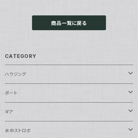
商品一覧に戻る
CATEGORY
ハウジング
Nikon用
ポート
Nauticam
Canon用
Nauticam
ギア
SEA&SEA
Nauticam
N120ドームポート
Sony用
SEA&SEA
AOI
水中ストロボ