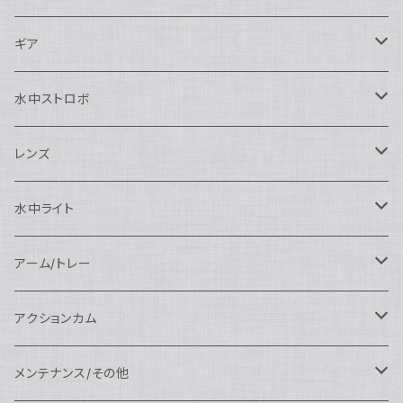
Nauticam
Canon用
Nauticam
ギア
SEA&SEA
Nauticam
N120ドームポート
Sony用
SEA&SEA
AOI
水中ストロボ
SEA&SEA
N120マクロポート
Nautciam
ドームポート
OM SYSTEM用
OM SYSTEM用
AOI
Nauticam
SEA&SEA
レンズ
N120エクステンションリング
SEA&SEA
マクロポート
Nauticam
ドームポート
アクセサリー
Panasonic用
FIX
SEA&SEA
AOI
マクロコンバージョンレンズ
水中ライト
N120ポートアクセサリー
AOI
スタンダードポート
AOI
フラットポート
Nauticam
アクセサリー
アクセサリー
Nauticam
FUJIFILM用
Athena
アクセサリー
ワイドコンバージョンレンズ
大光量 3000ルーメン以上
アーム/トレー
N100ドームポート
中間リング
アクセサリー
AOI
Nauticam
ドームポート
Nauticam
Nauticam
weefine
ワイドアングルコンバージョンポート
リングライト
アーム
アクションカム
N100フラットポート
ポートベース
エクステンションリング
weefine
AOI
Nikon用
アクセサリー
Nauticam
SEA&SEA
SEA&SEA
レンズオプション
FIX
フロートアーム
レンズ
メンテナンス/その他
N100エクステンションリング