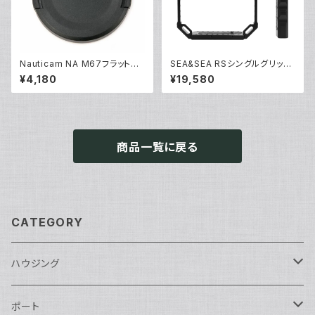
Nauticam NA M67フラットポ
SEA&SEA RSシングルグリップ
ートキャップ [20480]
セット [22520/22521]
¥4,180
¥19,580
商品一覧に戻る
CATEGORY
ハウジング
Nikon用
ポート