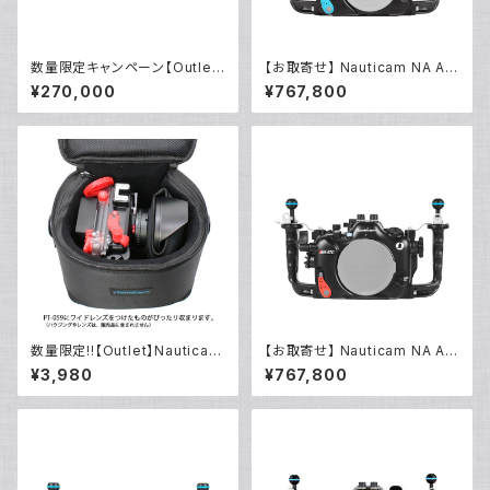
数量限定キャンペーン【Outlet/
【お取寄せ】 Nauticam NA A7
展示使用品】Nauticam NA ウ
RVI [10599]
¥270,000
¥767,800
ルトラビューファインダー180 ×
0.8 [21400]
数量限定!!【Outlet】Nauticam
【お取寄せ】 Nauticam NA A7
NA ハウジングキャリングバッグ
V [10594]
¥3,980
¥767,800
MS