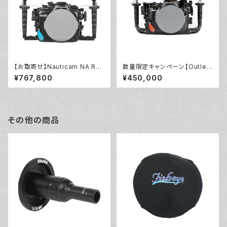
【お取寄せ】Nauticam NA R6II
数量限定キャンペーン【Outlet/
I [10591]
展示使用品】Nauticam R5ハウ
¥767,800
¥450,000
ジング バキュームバルブ付き
その他の商品