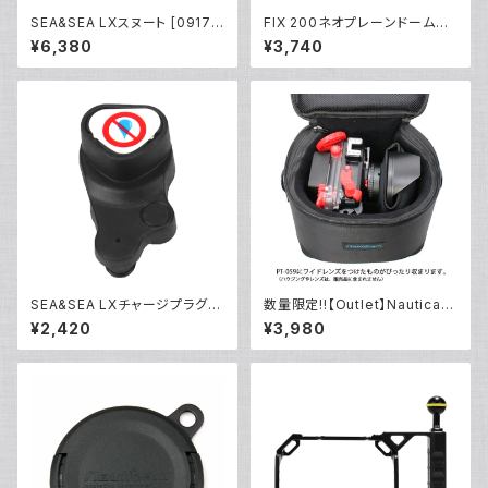
SEA&SEA LXスヌート [0917
FIX 200ネオプレーンドームカ
2]
バーII [21490]
¥6,380
¥3,740
SEA&SEA LXチャージプラグ
数量限定!!【Outlet】Nauticam
[09138/09139]
NA ハウジングキャリングバッグ
¥2,420
¥3,980
MS