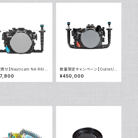
寄せ】Nauticam NA R6III
数量限定キャンペーン【Outlet/
91]
展示使用品】Nauticam R5ハウ
7,800
¥450,000
ジング バキュームバルブ付き