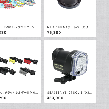
 HLY-S02 ハウジングランヤ
Nauticam NAポートベースリア
02 [40440/40441/4044
キャップ [20307]
380
¥6,380
 マルチライトホルダーII [402
SEA&SEA YS-01 SOLIS [0312
4]
290
¥53,900