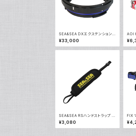
SEA&SEA DXエクステンションリ
AOI
ング20L [30143]
ードS
¥33,000
¥6,
2]
SEA&SEA RSハンドストラップ [2
FIX
2533]
30]
¥3,080
¥4,