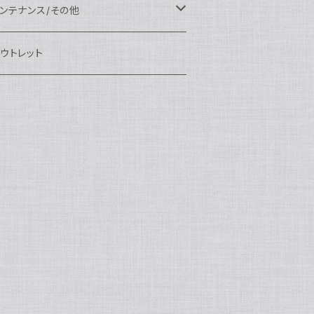
eefine
OI
ikon用
クセサリー
auticam
EA&SEA
EA&SEA
ンズオプション
IX
ロートアーム
ンズ
ンテナンス/その他
100エクステンションリング
ートアクセサリー
eefine
anon用
auticam
ony用
OI
プション
auticam
OI
OI
eefine
ランプ
リップ/トレー/アーム
EA&SEA
ウトレット
100マウントコンバーター
X
ony用
tralight
anon用
auticam
B
eefine
M SYSTEM用
プション
OI
OI
eefine
クセサリー
ダプター
クセサリー
IX
100ポートアクセサリー
EA&SEA
M SYSTEM用
OI
ikon用
X
tralight
クセサリー
EA&SEA
X
マートフォン用
OI
OI
マートフォン用
EA&SEA
リップ＆トレー
ウジング
auticam
85ドームポート
anasonic用
ALF+
クセサリー
eefine
ONY用
auticam
tralight
中モニター
EA&SEA
EA&SEA
eefine
プション
OI
eefine
クセサリー
水中三脚
OI
85フラットポート
UJIFILM用
EA&SEA
クションカム用
tralight
クションカム用
auticam
IVEVOLK
EA&SEA
OI
tralight
eefine
85エクステンションリング
ニターハウジング
X
auticam
tralight
85マウントコンバーター
クセサリー
tralight
X
85ポートアクセサリー