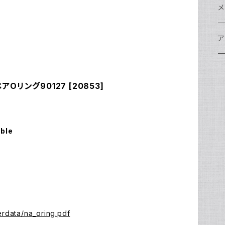
w
A
N
ア
N
S
S
レ
F
フ
レ
メ
N
ポ
w
C
N
S
A
オ
N
A
A
w
ク
グ
S
ア
N
FI
S
Ul
C
N
X
w
O
オ
A
A
W
ア
ア
ア
F
N
アOリング90127 [20853]
S
O
A
N
FI
Ul
ア
S
FI
ス
A
A
ス
S
グ
ハ
N
N
P
H
ア
w
S
N
Ul
水
S
S
W
オ
A
w
ア
A
able
N
F
S
ア
Ul
ア
N
D
S
A
Ul
w
N
モ
FI
N
Ul
N
ア
Ul
erdata/na_oring.pdf
FI
N