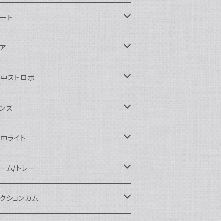
ikon用
ート
auticam
anon用
auticam
ア
EA&SEA
auticam
120ドームポート
ony用
EA&SEA
OI
水中ストロボ
EA&SEA
120マクロポート
autciam
ームポート
M SYSTEM用
M SYSTEM用
OI
auticam
EA&SEA
ンズ
120エクステンションリング
EA&SEA
クロポート
auticam
ームポート
クセサリー
anasonic用
IX
EA&SEA
OI
クロコンバージョンレンズ
中ライト
120ポートアクセサリー
OI
タンダードポート
OI
ラットポート
auticam
クセサリー
クセサリー
auticam
UJIFILM用
thena
クセサリー
イドコンバージョンレンズ
光量 3000ルーメン以上
ーム/トレー
100ドームポート
間リング
クセサリー
OI
auticam
ームポート
auticam
auticam
eefine
イドアングルコンバージョンポート
ングライト
ーム
クションカム
100フラットポート
ートベース
クステンションリング