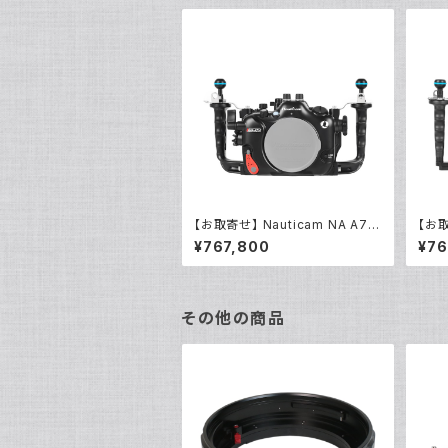
[21400]
【お取寄せ】 Nauticam NA A7V
【お取
[10594]
[105
¥767,800
¥76
その他の商品