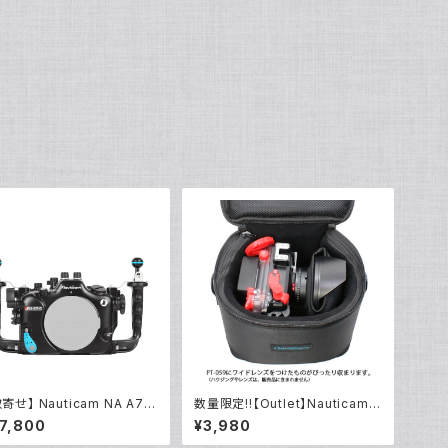
寄せ】 Nauticam NA A7R
数量限定!!【Outlet】Nauticam
10599]
NA ハウジングキャリングバッグM
7,800
¥3,980
S