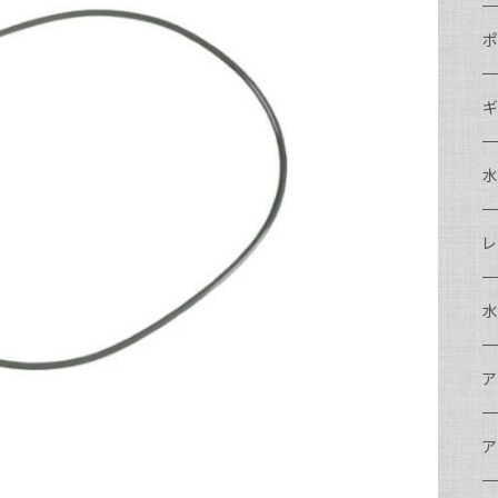
N
ポ
N
C
N
ギ
S
N
N
S
S
A
S
N
N
ド
O
O
A
N
S
レ
N
S
マ
N
ド
ア
P
F
S
A
マ
水
N
A
ス
A
フ
N
ア
ア
N
F
A
ア
ワ
大
ア
N
中
ア
A
N
ド
N
N
w
ワ
リ
ア
ア
N
ポ
エ