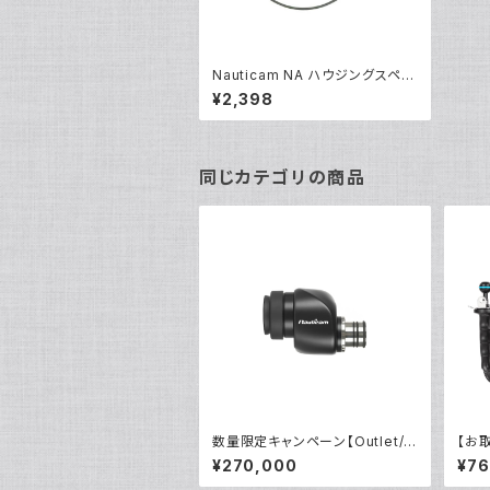
Nauticam NA ハウジングスペア
Oリング90127 [20853]
¥2,398
同じカテゴリの商品
数量限定キャンペーン【Outlet/
【お取
展示使用品】Nauticam NA ウル
VI [
¥270,000
¥76
トラビューファインダー180 ×0.8