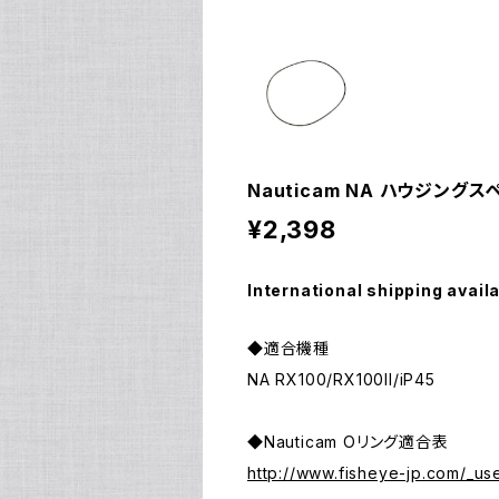
Nauticam NA ハウジングスペ
¥2,398
International shipping avail
◆適合機種
NA RX100/RX100II/iP45
◆Nauticam Oリング適合表
http://www.fisheye-jp.com/_us