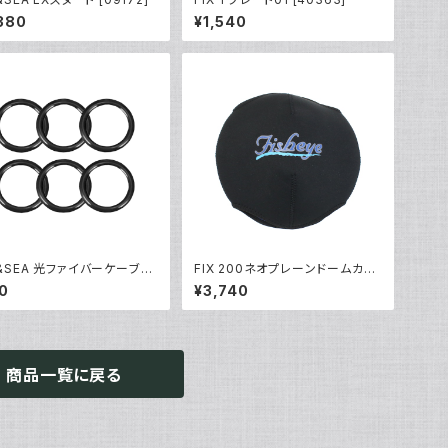
380
¥1,540
A&SEA 光ファイバーケーブル
FIX 200ネオプレーンドームカバ
グ(6個入り) [92974]
ーII [21490]
0
¥3,740
商品一覧に戻る