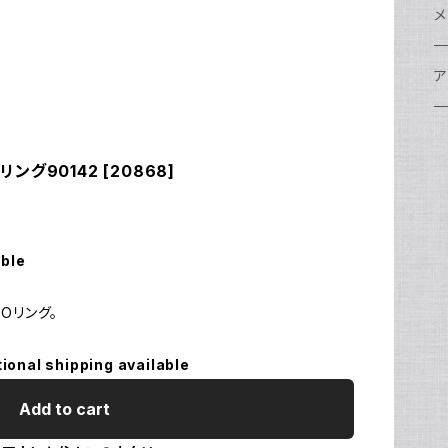
w
A
N
ア
N
S
S
レ
F
フ
レ
メ
N
ポ
w
C
N
S
A
オ
N
A
A
w
ク
グ
S
ア
N
FI
S
Ul
C
N
X
w
O
オ
A
A
W
ア
ア
ア
F
N
リング90142 [20868]
S
O
A
N
FI
Ul
ア
S
FI
ス
A
A
ス
S
グ
ハ
N
N
P
H
ア
w
S
N
Ul
水
S
S
W
オ
A
w
ア
A
able
N
F
S
ア
Ul
ア
N
D
S
A
Oリング。
Ul
w
N
モ
tional shipping available
FI
N
Ul
N
Add to cart
ア
Ul
FI
N