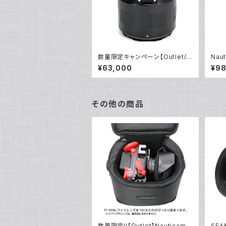
数量限定キャンペーン【Outlet/
Nau
展示使用品】Nauticam NA E10
ト [2
¥63,000
¥98
5Aマクロポート [20776]
その他の商品
数量限定!!【Outlet】Nauticam
SEA