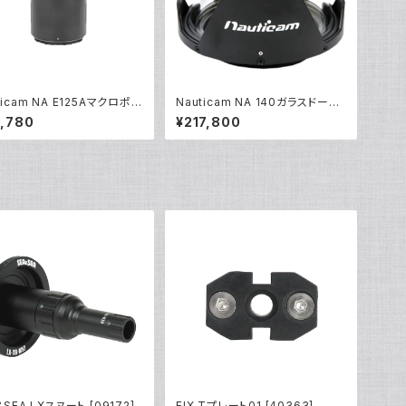
ticam NA E125Aマクロポー
Nauticam NA 140ガラスドーム
1743]
ポートR [21003]
,780
¥217,800
&SEA LXスヌート [09172]
FIX Tプレート01 [40363]