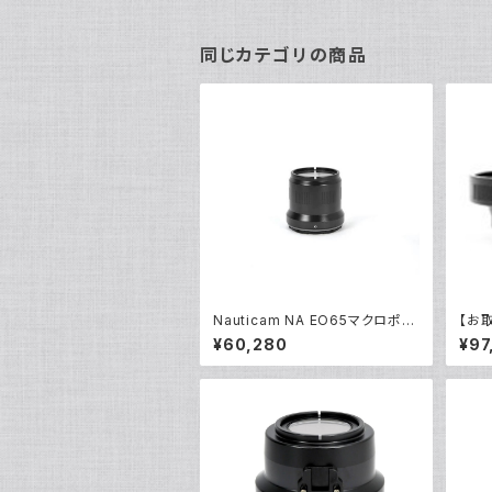
同じカテゴリの商品
Nauticam NA EO65マクロポー
【お取
ト [20503]
0マウ
¥60,280
¥97
1163