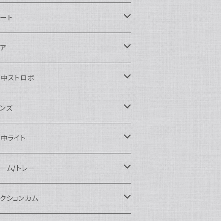
ikon用
ート
auticam
anon用
auticam
ア
EA&SEA
auticam
120ドームポート
ony用
EA&SEA
OI
水中ストロボ
EA&SEA
120マクロポート
autciam
ームポート
M SYSTEM用
M SYSTEM用
OI
auticam
EA&SEA
ンズ
120エクステンションリング
EA&SEA
クロポート
auticam
ームポート
クセサリー
anasonic用
IX
EA&SEA
OI
クロコンバージョンレンズ
中ライト
120ポートアクセサリー
OI
タンダードポート
OI
ラットポート
auticam
クセサリー
クセサリー
auticam
UJIFILM用
thena
クセサリー
イドコンバージョンレンズ
光量 3000ルーメン以上
ーム/トレー
100ドームポート
間リング
クセサリー
OI
auticam
ームポート
auticam
auticam
eefine
イドアングルコンバージョンポート
ングライト
ーム
クションカム
100フラットポート
ートベース
クステンションリング