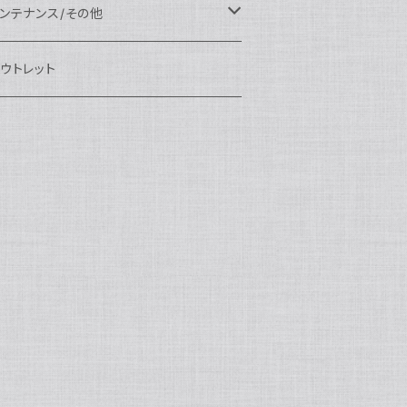
eefine
OI
ikon用
クセサリー
auticam
EA&SEA
EA&SEA
ンズオプション
IX
ロートアーム
ンズ
ンテナンス/その他
100エクステンションリング
ートアクセサリー
eefine
anon用
auticam
ony用
OI
プション
auticam
OI
OI
eefine
ランプ
リップ/トレー/アーム
EA&SEA
ウトレット
100マウントコンバーター
X
ony用
tralight
anon用
auticam
B
eefine
M SYSTEM用
プション
OI
OI
eefine
クセサリー
ダプター
クセサリー
IX
100ポートアクセサリー
EA&SEA
M SYSTEM用
OI
ikon用
X
tralight
クセサリー
EA&SEA
X
マートフォン用
OI
OI
マートフォン用
EA&SEA
リップ＆トレー
ウジング
auticam
85ドームポート
anasonic用
ALF+
クセサリー
eefine
ONY用
auticam
tralight
中モニター
EA&SEA
EA&SEA
eefine
プション
OI
eefine
クセサリー
水中三脚
OI
85フラットポート
UJIFILM用
EA&SEA
クションカム用
tralight
クションカム用
auticam
IVEVOLK
EA&SEA
OI
tralight
eefine
85エクステンションリング
ニターハウジング
X
auticam
tralight
85マウントコンバーター
クセサリー
tralight
X
85ポートアクセサリー