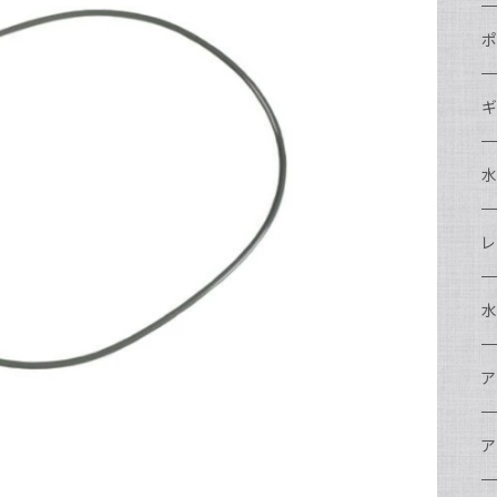
N
ポ
N
C
N
ギ
S
N
N
S
S
A
S
N
N
ド
O
O
A
N
S
レ
N
S
マ
N
ド
ア
P
F
S
A
マ
水
N
A
ス
A
フ
N
ア
ア
N
F
A
ア
ワ
大
ア
N
中
ア
A
N
ド
N
N
w
ワ
リ
ア
ア
N
ポ
エ