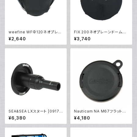
weefine WFΦ120ネオプレー
FIX 200ネオプレーンドームカ
ンドームポートカバー [21038]
バーII [21490]
¥2,640
¥3,740
SEA&SEA LXスヌート [0917
Nauticam NA M67フラットポ
2]
ートキャップ [20480]
¥6,380
¥4,180