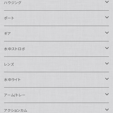
ハウジング
Nikon用
ポート
Nauticam
Canon用
Nauticam
ギア
SEA&SEA
Nauticam
N120ドームポート
Sony用
SEA&SEA
AOI
水中ストロボ
SEA&SEA
N120マクロポート
Nautciam
ドームポート
OM SYSTEM用
OM SYSTEM用
AOI
Nauticam
SEA&SEA
レンズ
N120エクステンションリング
SEA&SEA
マクロポート
Nauticam
ドームポート
アクセサリー
Panasonic用
FIX
SEA&SEA
AOI
マクロコンバージョンレンズ
水中ライト
N120ポートアクセサリー
AOI
スタンダードポート
AOI
フラットポート
Nauticam
アクセサリー
アクセサリー
Nauticam
FUJIFILM用
Athena
アクセサリー
ワイドコンバージョンレンズ
大光量 3000ルーメン以上
アーム/トレー
N100ドームポート
中間リング
アクセサリー
AOI
Nauticam
ドームポート
Nauticam
Nauticam
weefine
ワイドアングルコンバージョンポート
リングライト
アーム
アクションカム