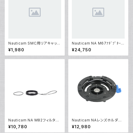
Nauticam SMC用リアキャップ
Nauticam NA M67ｱﾀﾞﾌﾟﾀｰﾘ
[部品]
ﾝｸﾞWWL[部品]
¥1,980
¥24,750
Nauticam NA M82フィルター
Nauticam NAレンズホルダーB
アダプター [21807]
MII [21172]
¥10,780
¥12,980