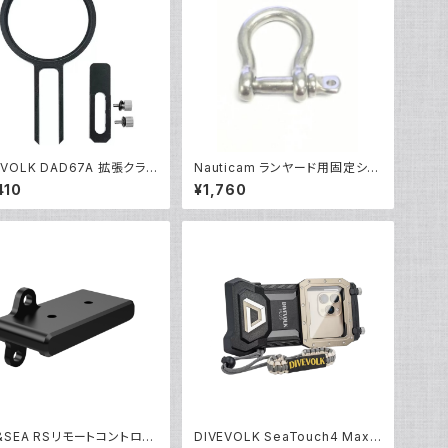
EVOLK DAD67A 拡張クラン
Nauticam ランヤード用固定シャ
プター [21687/21688]
ックル [部品]
410
¥1,760
&SEA RSリモートコントロー
DIVEVOLK SeaTouch4 Max