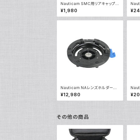
Nauticam SMC用リアキャップ
Naut
[部品]
ｸﾞW
¥1,980
¥24
Nauticam NAレンズホルダーB
Nau
MII [21172]
ダーBM
¥12,980
¥20
その他の商品