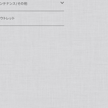
eefine
OI
ikon用
クセサリー
auticam
EA&SEA
EA&SEA
ンズオプション
IX
ロートアーム
ンズ
ンテナンス/その他
100エクステンションリング
ートアクセサリー
eefine
anon用
auticam
ony用
OI
プション
auticam
OI
OI
eefine
ランプ
リップ/トレー/アーム
EA&SEA
ウトレット
100マウントコンバーター
X
ony用
tralight
anon用
auticam
B
eefine
M SYSTEM用
プション
OI
OI
eefine
クセサリー
ダプター
クセサリー
IX
100ポートアクセサリー
EA&SEA
M SYSTEM用
OI
ikon用
X
tralight
クセサリー
EA&SEA
X
マートフォン用
OI
OI
マートフォン用
EA&SEA
リップ＆トレー
ウジング
auticam
85ドームポート
anasonic用
ALF+
クセサリー
eefine
ONY用
auticam
tralight
中モニター
EA&SEA
EA&SEA
eefine
プション
OI
eefine
クセサリー
水中三脚
OI
85フラットポート
UJIFILM用
EA&SEA
クションカム用
tralight
クションカム用
auticam
IVEVOLK
EA&SEA
OI
tralight
eefine
85エクステンションリング
ニターハウジング
X
auticam
tralight
85マウントコンバーター
クセサリー
tralight
X
85ポートアクセサリー