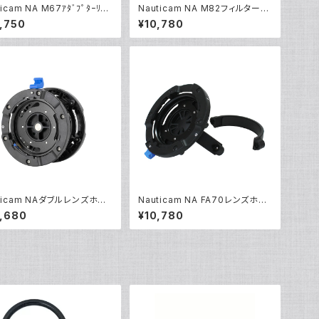
icam NA M67ｱﾀﾞﾌﾟﾀｰﾘﾝ
Nauticam NA M82フィルターア
WL[部品]
ダプター [21807]
,750
¥10,780
ticam NAダブルレンズホル
Nauticam NA FA70レンズホル
II [21173]
ダーBMII [21174]
,680
¥10,780