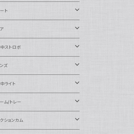
ikon用
ート
auticam
anon用
auticam
ア
EA&SEA
auticam
120ドームポート
ony用
EA&SEA
OI
水中ストロボ
EA&SEA
120マクロポート
autciam
ームポート
M SYSTEM用
M SYSTEM用
OI
auticam
EA&SEA
ンズ
120エクステンションリング
EA&SEA
クロポート
auticam
ームポート
クセサリー
anasonic用
IX
EA&SEA
OI
クロコンバージョンレンズ
中ライト
120ポートアクセサリー
OI
タンダードポート
OI
ラットポート
auticam
クセサリー
クセサリー
auticam
UJIFILM用
thena
クセサリー
イドコンバージョンレンズ
光量 3000ルーメン以上
ーム/トレー
100ドームポート
間リング
クセサリー
OI
auticam
ームポート
auticam
auticam
eefine
イドアングルコンバージョンポート
ングライト
ーム
クションカム
100フラットポート
ートベース
クステンションリング