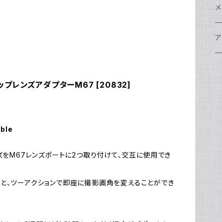
w
A
N
ア
N
S
S
レ
F
フ
レ
メ
N
ポ
w
C
N
S
A
オ
N
A
A
w
ク
グ
S
ア
N
FI
S
Ul
C
N
X
w
O
オ
A
A
W
ア
ア
ア
F
N
リップレンズアダプターM67 [20832]
S
O
A
N
FI
Ul
ア
S
FI
ス
A
A
ス
S
グ
ハ
N
N
P
H
ア
w
S
N
Ul
水
S
S
W
オ
A
w
ア
A
able
N
F
S
ア
Ul
ア
N
D
S
A
ズをM67レンズポートに2つ取り付けて、交互に使用でき
Ul
w
N
モ
FI
と、ツーアクションで即座に撮影画角を変えることができ
N
Ul
N
ア
Ul
FI
N