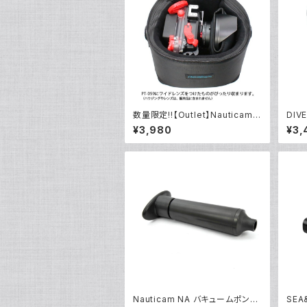
数量限定!!【Outlet】Nauticam
DIV
NA ハウジングキャリングバッグM
プアダ
¥3,980
¥3,
S
Nauticam NA バキュームポンプ
SEA