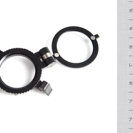
N
ポ
N
C
N
ギ
S
N
N
S
S
A
S
N
N
ド
O
O
A
N
S
レ
N
S
マ
N
ド
ア
P
F
S
A
マ
水
N
A
ス
A
フ
N
ア
ア
N
F
A
ア
ワ
大
ア
N
中
ア
A
N
ド
N
N
w
ワ
リ
ア
ア
N
ポ
エ