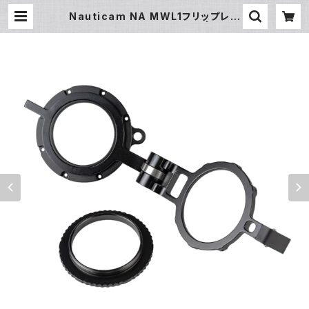
Nauticam NA MWL1フリップレン
ズアダプターM67 [21091] | フィッ
シュアイ公式オンラインストア