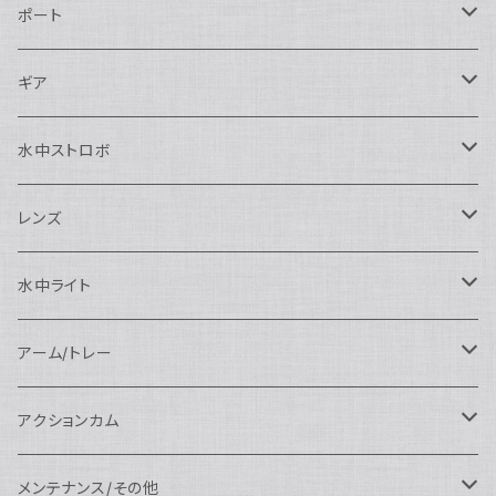
Nikon用
ポート
Nauticam
Canon用
Nauticam
ギア
SEA&SEA
Nauticam
N120ドームポート
Sony用
SEA&SEA
AOI
水中ストロボ
SEA&SEA
N120マクロポート
Nautciam
ドームポート
OM SYSTEM用
OM SYSTEM用
AOI
Nauticam
SEA&SEA
レンズ
N120エクステンションリング
SEA&SEA
マクロポート
Nauticam
ドームポート
アクセサリー
Panasonic用
FIX
SEA&SEA
AOI
マクロコンバージョンレンズ
水中ライト
N120ポートアクセサリー
AOI
スタンダードポート
AOI
フラットポート
Nauticam
アクセサリー
アクセサリー
Nauticam
FUJIFILM用
Athena
アクセサリー
ワイドコンバージョンレンズ
大光量 3000ルーメン以上
アーム/トレー
N100ドームポート
中間リング
アクセサリー
AOI
Nauticam
ドームポート
Nauticam
Nauticam
weefine
ワイドアングルコンバージョンポート
リングライト
アーム
アクションカム
N100フラットポート
ポートベース
エクステンションリング
weefine
AOI
Nikon用
アクセサリー
Nauticam
SEA&SEA
SEA&SEA
レンズオプション
FIX
フロートアーム
レンズ
メンテナンス/その他