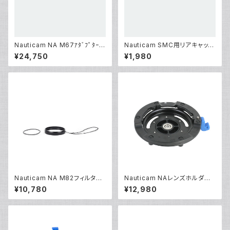
Nauticam NA M67ｱﾀﾞﾌﾟﾀｰﾘ
Nauticam SMC用リアキャップ
ﾝｸﾞWWL[部品]
[部品]
¥24,750
¥1,980
Nauticam NA M82フィルター
Nauticam NAレンズホルダーB
アダプター [21807]
MII [21172]
¥10,780
¥12,980