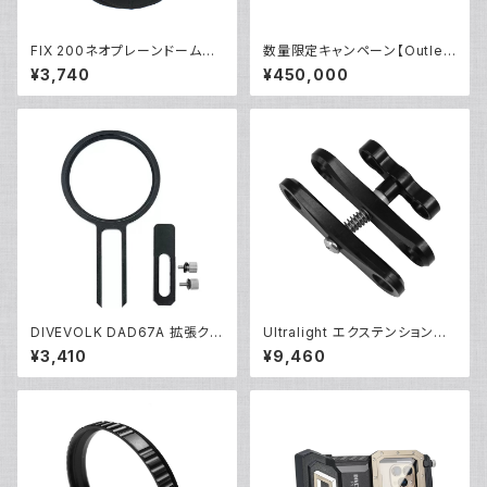
FIX 200ネオプレーンドームカ
数量限定キャンペーン【Outlet/
バーII [21490]
展示使用品】Nauticam R5ハウ
¥3,740
¥450,000
ジング バキュームバルブ付き
DIVEVOLK DAD67A 拡張クラ
Ultralight エクステンションク
ンプアダプター [21687/2168
ランプ [40237]
¥3,410
¥9,460
8]