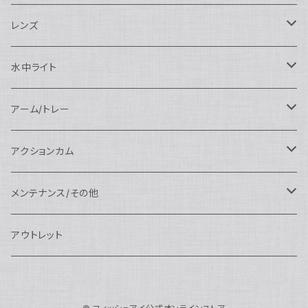
SEA&SEA
N120マクロポート
Nautciam
ドームポート
OM SYSTEM用
OM SYSTEM用
AOI
Nauticam
SEA&SEA
レンズ
N120エクステンションリング
SEA&SEA
マクロポート
Nauticam
ドームポート
アクセサリー
Panasonic用
FIX
SEA&SEA
AOI
マクロコンバージョンレンズ
水中ライト
N120ポートアクセサリー
AOI
スタンダードポート
AOI
フラットポート
Nauticam
アクセサリー
アクセサリー
Nauticam
FUJIFILM用
Athena
アクセサリー
ワイドコンバージョンレンズ
大光量 3000ルーメン以上
アーム/トレー
N100ドームポート
中間リング
アクセサリー
AOI
Nauticam
ドームポート
Nauticam
Nauticam
weefine
ワイドアングルコンバージョンポート
リングライト
アーム
アクションカム
N100フラットポート
ポートベース
エクステンションリング
weefine
AOI
Nikon用
アクセサリー
Nauticam
SEA&SEA
SEA&SEA
レンズオプション
FIX
フロートアーム
レンズ
メンテナンス/その他
N100エクステンションリング
ポートアクセサリー
weefine
Canon用
Nauticam
Sony用
AOI
オプション
Nauticam
AOI
AOI
weefine
クランプ
グリップ/トレー/アーム
SEA&SEA
アウトレット
N100マウントコンバーター
FIX
Sony用
Ultralight
Canon用
Nauticam
XB
weefine
OM SYSTEM用
オプション
AOI
AOI
Weefine
アクセサリー
アダプター
アクセサリー
FIX
N100ポートアクセサリー
SEA&SEA
OM SYSTEM用
AOI