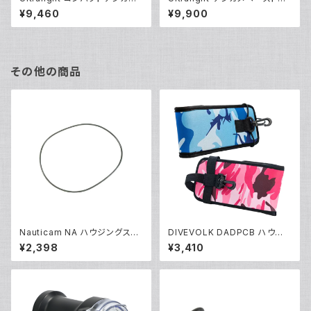
レー [40155]
ー [40108]
¥9,460
¥9,900
その他の商品
Nauticam NA ハウジングスペ
DIVEVOLK DADPCB ハウジ
アOリング90139 [20865]
ング専用ケース [70180/7018
¥2,398
¥3,410
1]