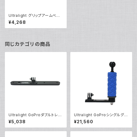
Ultralight グリップアームベー
ス [40095]
¥4,268
同じカテゴリの商品
Ultralight GoProダブルトレー
Ultralight GoProシングルグリ
[40218]
ップトレーセット [40220]
¥5,038
¥21,560