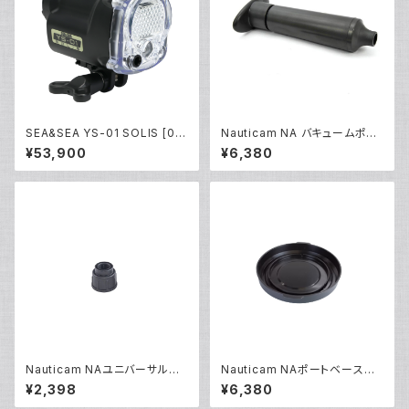
SEA&SEA YS-01 SOLIS [03
Nauticam NA バキュームポン
124]
プ [20671]
¥53,900
¥6,380
Nauticam NAユニバーサルオ
Nauticam NAポートベースリ
プティカルファイバーコネクター
アキャップ [20307]
¥2,398
¥6,380
NA [部品]