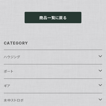
商品一覧に戻る
CATEGORY
ハウジング
Nikon用
ポート
Nauticam
Canon用
Nauticam
ギア
SEA&SEA
Nauticam
N120ドームポート
Sony用
SEA&SEA
AOI
水中ストロボ