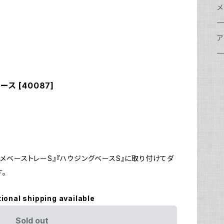
w
A
N
ア
N
S
S
レ
F
フ
レ
メ
N
ポ
w
C
N
S
A
オ
N
A
A
w
ク
グ
S
ア
N
FI
S
Ul
C
N
X
w
O
オ
A
A
W
ア
ア
ア
F
N
ース [40087]
S
O
A
N
FI
Ul
ア
S
FI
ス
A
A
ス
S
グ
ハ
N
N
P
H
ア
w
S
N
Ul
水
S
S
W
オ
A
w
ア
A
N
F
S
ア
Ul
ア
N
D
S
A
Ul
カメベーストレーS』『ハウジングベースS』に取り付けてダ
w
N
。
モ
FI
N
Ul
N
tional shipping available
ア
Ul
FI
Sold out
N