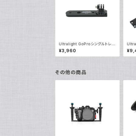
Ultralight GoProシングルトレー
Ult
[40217]
レー 
¥3,960
¥9,
その他の商品