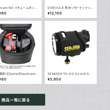
ticam NA バキュームポンプ
DIVEVOLK 防水リモートシャッタ
71]
ー [21691]
380
¥12,100
定!!【Outlet】Nauticam
SEA&SEA YS-D3 ストロボカバ
 ハウジングキャリングバッグM
ー [51291]
980
¥3,850
商品一覧に戻る