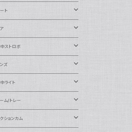
ikon用
ート
auticam
anon用
auticam
ア
EA&SEA
auticam
120ドームポート
ony用
EA&SEA
OI
水中ストロボ
EA&SEA
120マクロポート
autciam
ームポート
M SYSTEM用
M SYSTEM用
OI
auticam
EA&SEA
ンズ
120エクステンションリング
EA&SEA
クロポート
auticam
ームポート
クセサリー
anasonic用
IX
EA&SEA
OI
クロコンバージョンレンズ
中ライト
120ポートアクセサリー
OI
タンダードポート
OI
ラットポート
auticam
クセサリー
クセサリー
auticam
UJIFILM用
thena
クセサリー
イドコンバージョンレンズ
光量 3000ルーメン以上
ーム/トレー
100ドームポート
間リング
クセサリー
OI
auticam
ームポート
auticam
auticam
eefine
イドアングルコンバージョンポート
ングライト
ーム
クションカム
100フラットポート
ートベース
クステンションリング