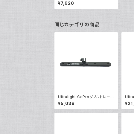
ス [40087]
¥7,920
同じカテゴリの商品
Ultralight GoProダブルトレー
Ult
[40218]
プトレ
¥5,038
¥21