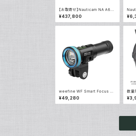
【お取寄せ】Nauticam NA A670
Nau
0 [10551]
[206
¥437,800
¥6,
weefine WF Smart Focus 26
数量限
00 [30636]
NA
¥49,280
¥3,
S