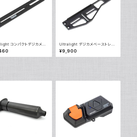
ralight コンパクトデジカメト
Ultralight デジカメベーストレー
[40155]
[40108]
460
¥9,900