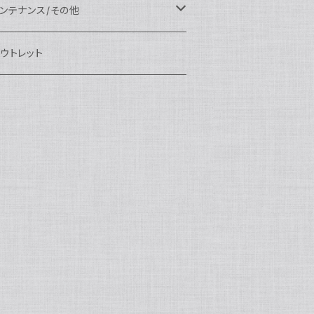
eefine
OI
ikon用
クセサリー
auticam
EA&SEA
EA&SEA
ンズオプション
IX
ロートアーム
ンズ
ンテナンス/その他
100エクステンションリング
ートアクセサリー
eefine
anon用
auticam
ony用
OI
プション
auticam
OI
OI
eefine
ランプ
リップ/トレー/アーム
EA&SEA
ウトレット
100マウントコンバーター
X
ony用
tralight
anon用
auticam
B
eefine
M SYSTEM用
プション
OI
OI
eefine
クセサリー
ダプター
クセサリー
IX
100ポートアクセサリー
EA&SEA
M SYSTEM用
OI
ikon用
X
tralight
クセサリー
EA&SEA
X
マートフォン用
OI
OI
マートフォン用
EA&SEA
リップ＆トレー
ウジング
auticam
85ドームポート
anasonic用
ALF+
クセサリー
eefine
ONY用
auticam
tralight
中モニター
EA&SEA
EA&SEA
eefine
プション
OI
eefine
クセサリー
水中三脚
OI
85フラットポート
UJIFILM用
EA&SEA
クションカム用
tralight
クションカム用
auticam
IVEVOLK
EA&SEA
OI
tralight
eefine
85エクステンションリング
ニターハウジング
X
auticam
tralight
85マウントコンバーター
クセサリー
tralight
X
85ポートアクセサリー