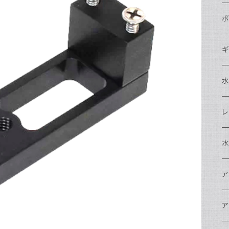
N
ポ
N
C
N
ギ
S
N
N
S
S
A
S
N
N
ド
O
O
A
N
S
レ
N
S
マ
N
ド
ア
P
F
S
A
マ
水
N
A
ス
A
フ
N
ア
ア
N
F
A
ア
ワ
大
ア
N
中
ア
A
N
ド
N
N
w
ワ
リ
ア
ア
N
ポ
エ