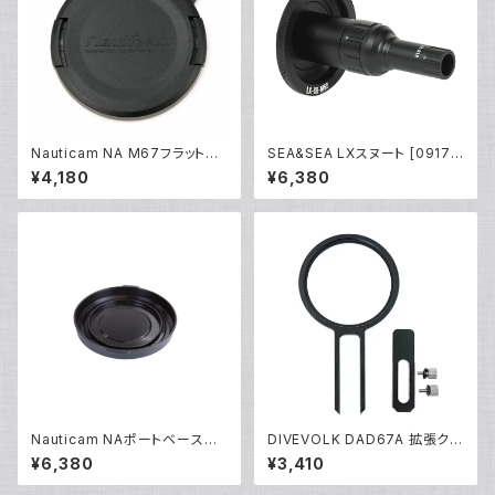
Nauticam NA M67フラットポ
SEA&SEA LXスヌート [0917
ートキャップ [20480]
2]
¥4,180
¥6,380
Nauticam NAポートベースリ
DIVEVOLK DAD67A 拡張クラ
アキャップ [20307]
ンプアダプター [21687/2168
¥6,380
¥3,410
8]