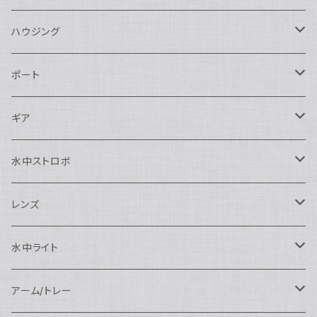
ハウジング
Nikon用
ポート
Nauticam
Canon用
Nauticam
ギア
SEA&SEA
Nauticam
N120ドームポート
Sony用
SEA&SEA
AOI
水中ストロボ
SEA&SEA
N120マクロポート
Nautciam
ドームポート
OM SYSTEM用
OM SYSTEM用
AOI
Nauticam
SEA&SEA
レンズ
N120エクステンションリング
SEA&SEA
マクロポート
Nauticam
ドームポート
アクセサリー
Panasonic用
FIX
SEA&SEA
AOI
マクロコンバージョンレンズ
水中ライト
N120ポートアクセサリー
AOI
スタンダードポート
AOI
フラットポート
Nauticam
アクセサリー
アクセサリー
Nauticam
FUJIFILM用
Athena
アクセサリー
ワイドコンバージョンレンズ
大光量 3000ルーメン以上
アーム/トレー