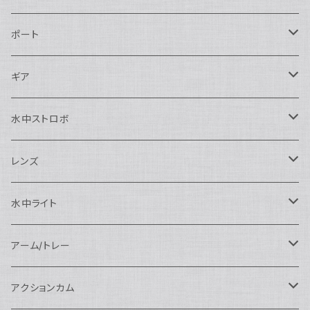
Nikon用
ポート
Nauticam
Canon用
Nauticam
ギア
SEA&SEA
Nauticam
N120ドームポート
Sony用
SEA&SEA
AOI
水中ストロボ
SEA&SEA
N120マクロポート
Nautciam
ドームポート
OM SYSTEM用
OM SYSTEM用
AOI
Nauticam
SEA&SEA
レンズ
N120エクステンションリング
SEA&SEA
マクロポート
Nauticam
ドームポート
アクセサリー
Panasonic用
FIX
SEA&SEA
AOI
マクロコンバージョンレンズ
水中ライト
N120ポートアクセサリー
AOI
スタンダードポート
AOI
フラットポート
Nauticam
アクセサリー
アクセサリー
Nauticam
FUJIFILM用
Athena
アクセサリー
ワイドコンバージョンレンズ
大光量 3000ルーメン以上
アーム/トレー
N100ドームポート
中間リング
アクセサリー
AOI
Nauticam
ドームポート
Nauticam
Nauticam
weefine
ワイドアングルコンバージョンポート
リングライト
アーム
アクションカム