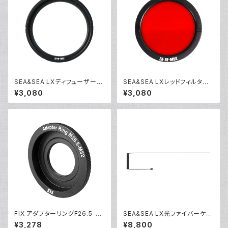
SEA&SEA LXディフューザー
SEA&SEA LXレッドフィルター
[09171]
[09170]
¥3,080
¥3,080
FIX アダプターリングF26.5-M
SEA&SEA LX光ファイバーケー
52 [30612]
ブルL [09169]
¥3,278
¥8,800