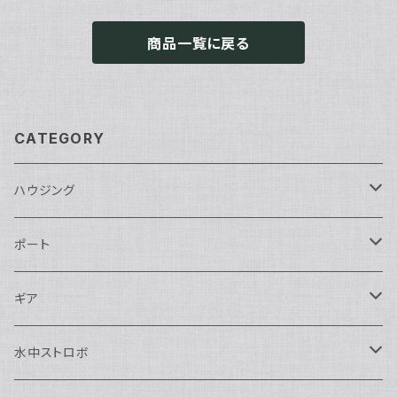
商品一覧に戻る
CATEGORY
ハウジング
Nikon用
ポート
Nauticam
Canon用
Nauticam
ギア
SEA&SEA
Nauticam
N120ドームポート
Sony用
SEA&SEA
AOI
水中ストロボ