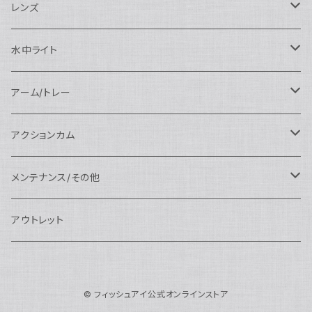
SEA&SEA
N120マクロポート
Nautciam
ドームポート
OM SYSTEM用
OM SYSTEM用
AOI
Nauticam
SEA&SEA
レンズ
N120エクステンションリング
SEA&SEA
マクロポート
Nauticam
ドームポート
アクセサリー
Panasonic用
FIX
SEA&SEA
AOI
マクロコンバージョンレンズ
水中ライト
N120ポートアクセサリー
AOI
スタンダードポート
AOI
フラットポート
Nauticam
アクセサリー
アクセサリー
Nauticam
FUJIFILM用
Athena
アクセサリー
ワイドコンバージョンレンズ
大光量 3000ルーメン以上
アーム/トレー
N100ドームポート
中間リング
アクセサリー
AOI
Nauticam
ドームポート
Nauticam
Nauticam
weefine
ワイドアングルコンバージョンポート
リングライト
アーム
アクションカム
N100フラットポート
ポートベース
エクステンションリング
weefine
AOI
Nikon用
アクセサリー
Nauticam
SEA&SEA
SEA&SEA
レンズオプション
FIX
フロートアーム
レンズ
メンテナンス/その他
N100エクステンションリング
ポートアクセサリー
weefine
Canon用
Nauticam
Sony用
AOI
オプション
Nauticam
AOI
AOI
weefine
クランプ
グリップ/トレー/アーム
SEA&SEA
アウトレット
N100マウントコンバーター
FIX
Sony用
Ultralight
Canon用
Nauticam
XB
weefine
OM SYSTEM用
オプション
AOI
AOI
Weefine
アクセサリー
アダプター
アクセサリー
FIX
N100ポートアクセサリー
SEA&SEA
OM SYSTEM用
AOI
© フィッシュアイ公式オンラインストア
Nikon用
FIX
Ultralight
アクセサリー
SEA&SEA
FIX
スマートフォン用
AOI
AOI
スマートフォン用
SEA&SEA
グリップ＆トレー
ハウジング
Nauticam