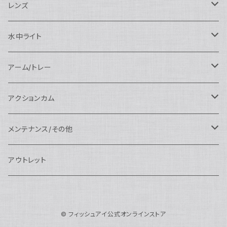
SEA&SEA
N120マクロポート
Nautciam
ドームポート
OM SYSTEM用
OM SYSTEM用
AOI
Nauticam
SEA&SEA
レンズ
N120エクステンションリング
SEA&SEA
マクロポート
Nauticam
ドームポート
アクセサリー
Panasonic用
FIX
SEA&SEA
AOI
マクロコンバージョンレンズ
水中ライト
N120ポートアクセサリー
AOI
スタンダードポート
AOI
フラットポート
Nauticam
アクセサリー
アクセサリー
Nauticam
FUJIFILM用
Athena
アクセサリー
ワイドコンバージョンレンズ
大光量 3000ルーメン以上
アーム/トレー
N100ドームポート
中間リング
アクセサリー
AOI
Nauticam
ドームポート
Nauticam
Nauticam
weefine
ワイドアングルコンバージョンポート
リングライト
アーム
アクションカム
N100フラットポート
ポートベース
エクステンションリング
weefine
AOI
Nikon用
アクセサリー
Nauticam
SEA&SEA
SEA&SEA
レンズオプション
FIX
フロートアーム
レンズ
メンテナンス/その他
N100エクステンションリング
ポートアクセサリー
weefine
Canon用
Nauticam
Sony用
AOI
オプション
Nauticam
AOI
AOI
weefine
クランプ
グリップ/トレー/アーム
SEA&SEA
アウトレット
N100マウントコンバーター
FIX
Sony用
Ultralight
Canon用
Nauticam
XB
weefine
OM SYSTEM用
オプション
AOI
AOI
Weefine
アクセサリー
アダプター
アクセサリー
FIX
N100ポートアクセサリー
SEA&SEA
OM SYSTEM用
AOI
© フィッシュアイ公式オンラインストア
Nikon用
FIX
Ultralight
アクセサリー
SEA&SEA
FIX
スマートフォン用
AOI
AOI
スマートフォン用
SEA&SEA
グリップ＆トレー
ハウジング
Nauticam