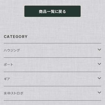
商品一覧に戻る
CATEGORY
ハウジング
Nikon用
ポート
Nauticam
Canon用
Nauticam
ギア
SEA&SEA
Nauticam
N120ドームポート
Sony用
SEA&SEA
AOI
水中ストロボ