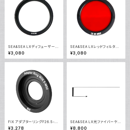
SEA&SEA LXディフューザー
SEA&SEA LXレッドフィルター
[09171]
[09170]
¥3,080
¥3,080
FIX アダプターリングF26.5-M
SEA&SEA LX光ファイバーケー
52 [30612]
ブルL [09169]
¥3,278
¥8,800