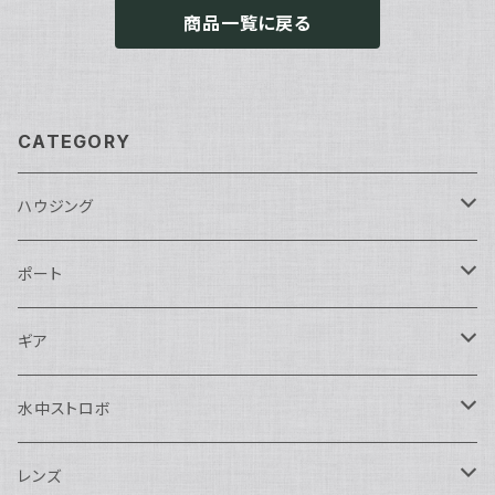
商品一覧に戻る
CATEGORY
ハウジング
Nikon用
ポート
Nauticam
Canon用
Nauticam
ギア
SEA&SEA
Nauticam
N120ドームポート
Sony用
SEA&SEA
AOI
水中ストロボ
SEA&SEA
N120マクロポート
Nautciam
ドームポート
OM SYSTEM用
OM SYSTEM用
AOI
Nauticam
SEA&SEA
レンズ