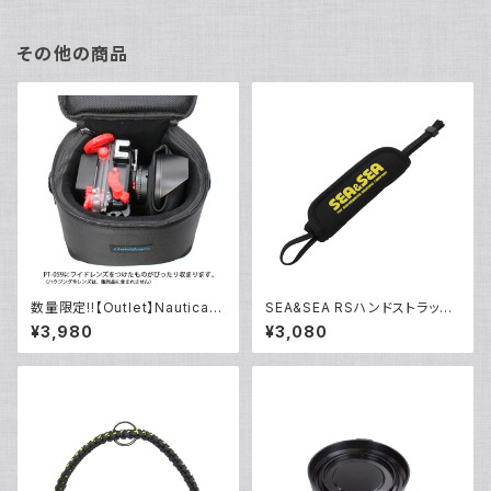
その他の商品
数量限定!!【Outlet】Nauticam
SEA&SEA RSハンドストラップ
NA ハウジングキャリングバッグ
[22533]
¥3,980
¥3,080
MS