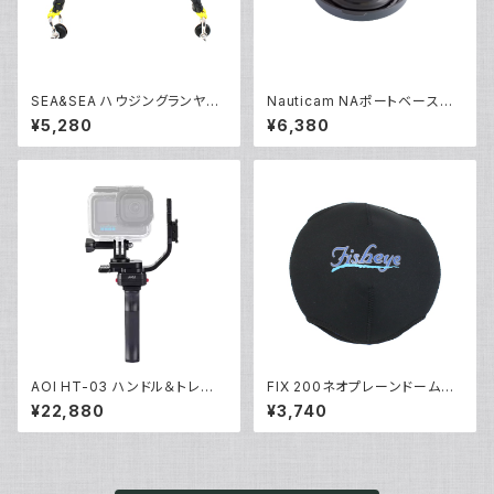
SEA&SEA ハウジングランヤー
Nauticam NAポートベースリ
ドIV [46137]
アキャップ [20307]
¥5,280
¥6,380
AOI HT-03 ハンドル＆トレー0
FIX 200ネオプレーンドームカ
3 アクションカム [40460/404
バーII [21490]
¥22,880
¥3,740
61]