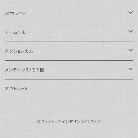
N120エクステンションリング
SEA&SEA
マクロポート
Nauticam
ドームポート
アクセサリー
Panasonic用
FIX
SEA&SEA
AOI
マクロコンバージョンレンズ
水中ライト
N120ポートアクセサリー
AOI
スタンダードポート
AOI
フラットポート
Nauticam
アクセサリー
アクセサリー
Nauticam
FUJIFILM用
Athena
アクセサリー
ワイドコンバージョンレンズ
大光量 3000ルーメン以上
アーム/トレー
N100ドームポート
中間リング
アクセサリー
AOI
Nauticam
ドームポート
Nauticam
Nauticam
weefine
ワイドアングルコンバージョンポート
リングライト
アーム
アクションカム
N100フラットポート
ポートベース
エクステンションリング
weefine
AOI
Nikon用
アクセサリー
Nauticam
SEA&SEA
SEA&SEA
レンズオプション
FIX
フロートアーム
レンズ
メンテナンス/その他
N100エクステンションリング
ポートアクセサリー
weefine
Canon用
Nauticam
Sony用
AOI
オプション
Nauticam
AOI
AOI
weefine
クランプ
グリップ/トレー/アーム
SEA&SEA
アウトレット
N100マウントコンバーター
FIX
Sony用
Ultralight
Canon用
Nauticam
XB
weefine
OM SYSTEM用
オプション
AOI
AOI
Weefine
アクセサリー
アダプター
アクセサリー
FIX
N100ポートアクセサリー
SEA&SEA
OM SYSTEM用
AOI
© フィッシュアイ公式オンラインストア
Nikon用
FIX
Ultralight
アクセサリー
SEA&SEA
FIX
スマートフォン用
AOI
AOI
スマートフォン用
SEA&SEA
グリップ＆トレー
ハウジング
Nauticam
N85ドームポート