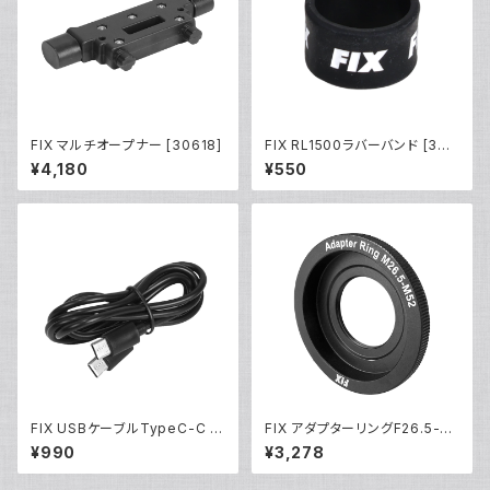
FIX マルチオープナー [30618]
FIX RL1500ラバーバンド [306
20/30621/30622]
¥4,180
¥550
FIX USBケーブルTypeC-C [3
FIX アダプターリングF26.5-M
0619]
52 [30612]
¥990
¥3,278