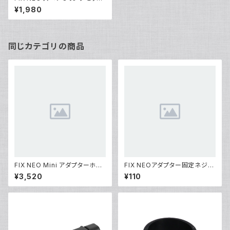
[30342]
¥1,980
同じカテゴリの商品
FIX NEO Mini アダプターホル
FIX NEOアダプター固定ネジ
ダー[部品]
[部品]
¥3,520
¥110