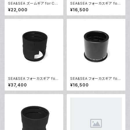
SEA&SEA ズームギア for Can
SEA&SEA フォーカスギア for
on EF17-40mm F4L USM
Canon EF-S 60mm F2.8 Ma
¥22,000
¥16,500
[31109]
cro USM [31126]
SEA&SEA フォーカスギア for
SEA&SEA フォーカスギア for
Nikon AF-S VR Micro-Nikk
Nikon AF-S Micro NIKKOR
¥37,400
¥16,500
or ED105mm F2.8G (IF) [311
60mm F2.8G ED [31135]
33]