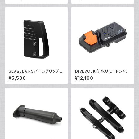
ジング バキュームバルブ付き
SEA&SEA RSパームグリップ [2
DIVEVOLK 防水リモートシャッ
2530]
ター [21691]
¥5,500
¥12,100