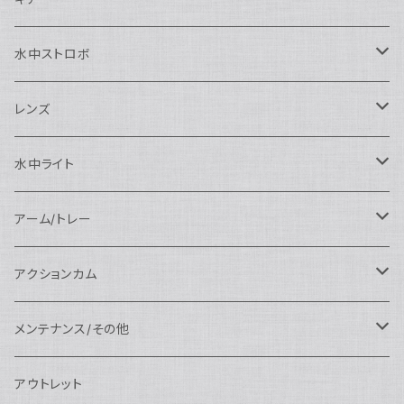
SEA&SEA
Nauticam
N120ドームポート
Sony用
SEA&SEA
AOI
水中ストロボ
SEA&SEA
N120マクロポート
Nautciam
ドームポート
OM SYSTEM用
OM SYSTEM用
AOI
Nauticam
SEA&SEA
レンズ
N120エクステンションリング
SEA&SEA
マクロポート
Nauticam
ドームポート
アクセサリー
Panasonic用
FIX
SEA&SEA
AOI
マクロコンバージョンレンズ
水中ライト
N120ポートアクセサリー
AOI
スタンダードポート
AOI
フラットポート
Nauticam
アクセサリー
アクセサリー
Nauticam
FUJIFILM用
Athena
アクセサリー
ワイドコンバージョンレンズ
大光量 3000ルーメン以上
アーム/トレー
N100ドームポート
中間リング
アクセサリー
AOI
Nauticam
ドームポート
Nauticam
Nauticam
weefine
ワイドアングルコンバージョンポート
リングライト
アーム
アクションカム
N100フラットポート
ポートベース
エクステンションリング
weefine
AOI
Nikon用
アクセサリー
Nauticam
SEA&SEA
SEA&SEA
レンズオプション
FIX
フロートアーム
レンズ
メンテナンス/その他
N100エクステンションリング
ポートアクセサリー
weefine
Canon用
Nauticam
Sony用
AOI
オプション
Nauticam
AOI
AOI
weefine
クランプ
グリップ/トレー/アーム
SEA&SEA
アウトレット