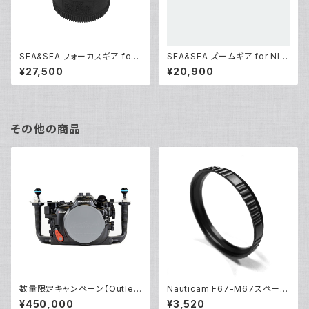
SEA&SEA フォーカスギア for
SEA&SEA ズームギア for NIK
Canon EF100mmF2.8L Mac
KOR Z 14-30mm f/4 S [312
¥27,500
¥20,900
ro IS USM [31155]
02]
その他の商品
数量限定キャンペーン【Outlet/
Nauticam F67-M67スペーサ
展示使用品】Nauticam R5ハウ
ーリング [部品]
¥450,000
¥3,520