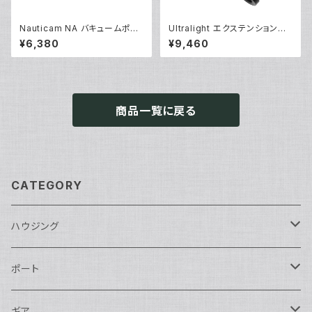
Nauticam NA バキュームポン
Ultralight エクステンションク
プ [20671]
ランプ [40237]
¥6,380
¥9,460
商品一覧に戻る
CATEGORY
ハウジング
Nikon用
ポート
Nauticam
Canon用
Nauticam
ギア