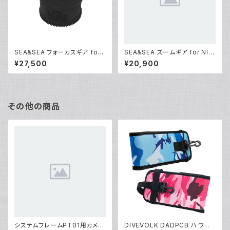
SEA&SEA フォーカスギア for
SEA&SEA ズームギア for NIK
Canon EF100mmF2.8L Mac
KOR Z 14-30mm f/4 S [312
¥27,500
¥20,900
ro IS USM [31155]
02]
その他の商品
システムフレームPT01用カメラ
DIVEVOLK DADPCB ハウジ