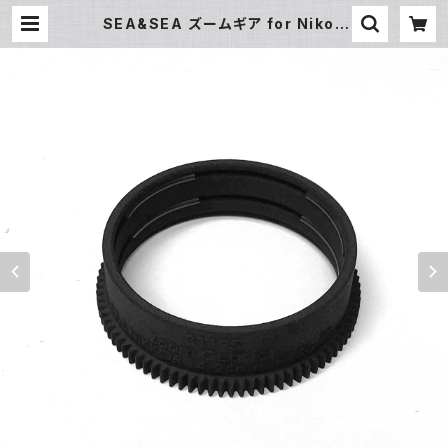
SEA&SEA ズームギア for Nikon
AF-S NIKKOR 14-24mm F2.8G
[31195] | フィッシュアイ公式オンラ
インストア