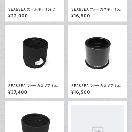
SEA&SEA ズームギア for Can
SEA&SEA フォーカスギア for
on EF17-40mm F4L USM
Canon EF-S 60mm F2.8 Ma
¥22,000
¥16,500
[31109]
cro USM [31126]
SEA&SEA フォーカスギア for
SEA&SEA フォーカスギア for
Nikon AF-S VR Micro-Nikk
Nikon AF-S Micro NIKKOR
¥37,400
¥16,500
or ED105mm F2.8G (IF) [311
60mm F2.8G ED [31135]
33]