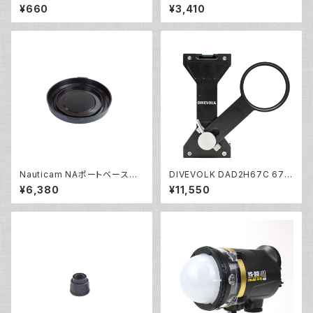
固定ネジ[部品]
ング専用ケース [70180/7018
¥660
¥3,410
1]
Nauticam NAポートベースリ
DIVEVOLK DAD2H67C 67m
アキャップ [20307]
m エクスパンションクランプ [21
¥6,380
¥11,550
690]