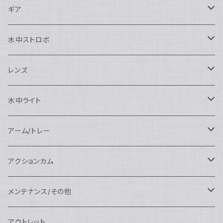
Nauticam
Canon用
Nauticam
ギア
SEA&SEA
Nauticam
N120ドームポート
Sony用
SEA&SEA
AOI
水中ストロボ
SEA&SEA
N120マクロポート
Nautciam
ドームポート
OM SYSTEM用
OM SYSTEM用
AOI
Nauticam
SEA&SEA
レンズ
N120エクステンションリング
SEA&SEA
マクロポート
Nauticam
ドームポート
アクセサリー
Panasonic用
FIX
SEA&SEA
AOI
マクロコンバージョンレンズ
水中ライト
N120ポートアクセサリー
AOI
スタンダードポート
AOI
フラットポート
Nauticam
アクセサリー
アクセサリー
Nauticam
FUJIFILM用
Athena
アクセサリー
ワイドコンバージョンレンズ
大光量 3000ルーメン以上
アーム/トレー
N100ドームポート
中間リング
アクセサリー
AOI
Nauticam
ドームポート
Nauticam
Nauticam
weefine
ワイドアングルコンバージョンポート
リングライト
アーム
アクションカム
N100フラットポート
ポートベース
エクステンションリング
weefine
AOI
Nikon用
アクセサリー
Nauticam
SEA&SEA
SEA&SEA
レンズオプション
FIX
フロートアーム
レンズ
メンテナンス/その他
N100エクステンションリング
ポートアクセサリー
weefine
Canon用
Nauticam
Sony用
AOI
オプション
Nauticam
AOI
AOI
weefine
クランプ
グリップ/トレー/アーム
SEA&SEA
アウトレット