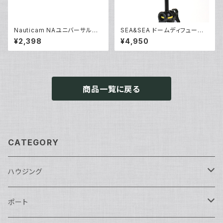
Nauticam NAユニバーサルオ
SEA&SEA ドームディフューザ
プティカルファイバーコネクター
ー [28116]
¥2,398
¥4,950
NA [部品]
商品一覧に戻る
CATEGORY
ハウジング
Nikon用
ポート