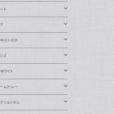
ikon用
ート
auticam
anon用
auticam
ア
EA&SEA
auticam
120ドームポート
ony用
EA&SEA
OI
水中ストロボ
EA&SEA
120マクロポート
autciam
ームポート
M SYSTEM用
M SYSTEM用
OI
auticam
EA&SEA
ンズ
120エクステンションリング
EA&SEA
クロポート
auticam
ームポート
クセサリー
anasonic用
IX
EA&SEA
OI
クロコンバージョンレンズ
中ライト
120ポートアクセサリー
OI
タンダードポート
OI
ラットポート
auticam
クセサリー
クセサリー
auticam
UJIFILM用
thena
クセサリー
イドコンバージョンレンズ
光量 3000ルーメン以上
ーム/トレー
100ドームポート
間リング
クセサリー
OI
auticam
ームポート
auticam
auticam
eefine
イドアングルコンバージョンポート
ングライト
ーム
クションカム
100フラットポート
ートベース
クステンションリング