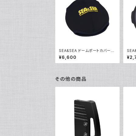
SEA&SEA ドームポートカバーL
SEA
[46139]
[461
¥6,600
¥2,
その他の商品