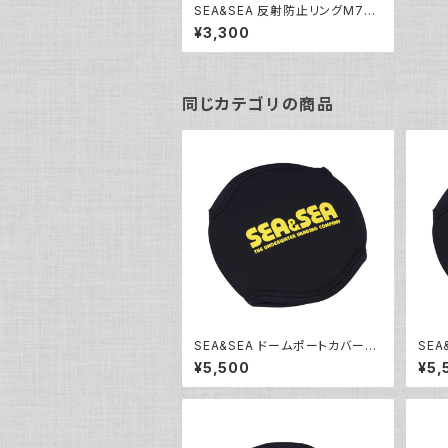
SEA&SEA 反射防止リングM72
[52139]
¥3,300
同じカテゴリの商品
SEA&SEA ドームポートカバーX
SEA
S [46162]
[461
¥5,500
¥5,