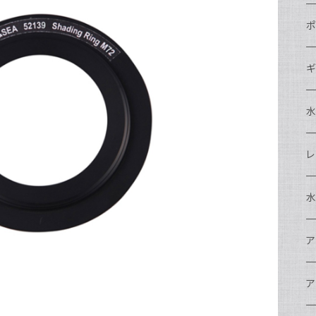
N
ポ
N
C
N
ギ
S
N
N
S
S
A
S
N
N
ド
O
O
A
N
S
レ
N
S
マ
N
ド
ア
P
F
S
A
マ
水
N
A
ス
A
フ
N
ア
ア
N
F
A
ア
ワ
大
ア
N
中
ア
A
N
ド
N
N
w
ワ
リ
ア
ア
N
ポ
エ