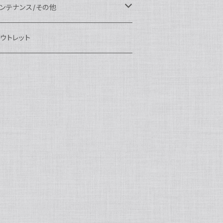
eefine
OI
ikon用
クセサリー
auticam
EA&SEA
EA&SEA
ンズオプション
IX
ロートアーム
ンズ
ンテナンス/その他
100エクステンションリング
ートアクセサリー
eefine
anon用
auticam
ony用
OI
プション
auticam
OI
OI
eefine
ランプ
リップ/トレー/アーム
EA&SEA
ウトレット
100マウントコンバーター
X
ony用
tralight
anon用
auticam
B
eefine
M SYSTEM用
プション
OI
OI
eefine
クセサリー
ダプター
クセサリー
IX
100ポートアクセサリー
EA&SEA
M SYSTEM用
OI
ikon用
X
tralight
クセサリー
EA&SEA
X
マートフォン用
OI
OI
マートフォン用
EA&SEA
リップ＆トレー
ウジング
auticam
85ドームポート
anasonic用
ALF+
クセサリー
eefine
ONY用
auticam
tralight
中モニター
EA&SEA
EA&SEA
eefine
プション
OI
eefine
クセサリー
水中三脚
OI
85フラットポート
UJIFILM用
EA&SEA
クションカム用
tralight
クションカム用
auticam
IVEVOLK
EA&SEA
OI
tralight
eefine
85エクステンションリング
ニターハウジング
X
auticam
tralight
85マウントコンバーター
クセサリー
tralight
X
85ポートアクセサリー