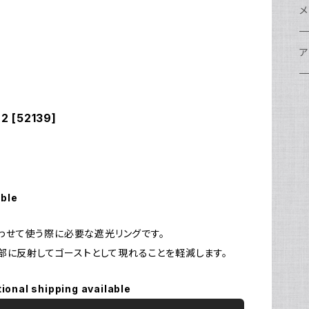
w
A
N
ア
N
S
S
レ
F
フ
レ
メ
N
ポ
w
C
N
S
A
オ
N
A
A
w
ク
グ
S
ア
N
FI
S
Ul
C
N
X
w
O
オ
A
A
W
ア
ア
ア
F
N
[52139]
S
O
A
N
FI
Ul
ア
S
FI
ス
A
A
ス
S
グ
ハ
N
N
P
H
ア
w
S
N
Ul
水
S
S
W
オ
A
w
ア
A
N
able
F
S
ア
Ul
ア
N
D
S
A
Ul
w
N
み合わせて使う際に必要な遮光リングです。
モ
FI
部に反射してゴーストとして現れることを軽減します。
N
Ul
N
ア
tional shipping available
Ul
FI
N