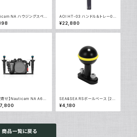
ticam NA ハウジングスペア
AOI HT-03 ハンドル＆トレー03
グ90139 [20865]
アクションカム [40460/40461]
398
¥22,880
寄せ】Nauticam NA A670
SEA&SEA RSボールベース [225
0551]
26/22527]
7,800
¥4,180
商品一覧に戻る