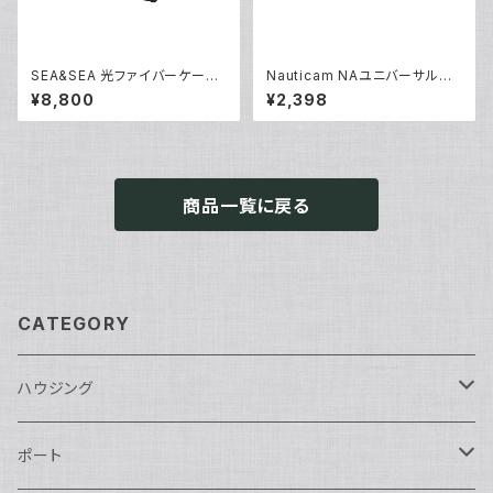
SEA&SEA 光ファイバーケーブ
Nauticam NAユニバーサルオ
ルII M/2コネクター [50128]
プティカルファイバーコネクター
¥8,800
¥2,398
NA [部品]
商品一覧に戻る
CATEGORY
ハウジング
Nikon用
ポート