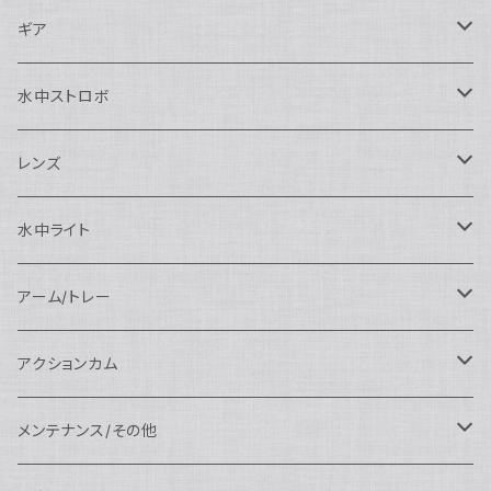
Nauticam
Canon用
Nauticam
ギア
SEA&SEA
Nauticam
N120ドームポート
Sony用
SEA&SEA
AOI
水中ストロボ
SEA&SEA
N120マクロポート
Nautciam
ドームポート
OM SYSTEM用
OM SYSTEM用
AOI
Nauticam
SEA&SEA
レンズ
N120エクステンションリング
SEA&SEA
マクロポート
Nauticam
ドームポート
アクセサリー
Panasonic用
FIX
SEA&SEA
AOI
マクロコンバージョンレンズ
水中ライト
N120ポートアクセサリー
AOI
スタンダードポート
AOI
フラットポート
Nauticam
アクセサリー
アクセサリー
Nauticam
FUJIFILM用
Athena
アクセサリー
ワイドコンバージョンレンズ
大光量 3000ルーメン以上
アーム/トレー
N100ドームポート
中間リング
アクセサリー
AOI
Nauticam
ドームポート
Nauticam
Nauticam
weefine
ワイドアングルコンバージョンポート
リングライト
アーム
アクションカム
N100フラットポート
ポートベース
エクステンションリング
weefine
AOI
Nikon用
アクセサリー
Nauticam
SEA&SEA
SEA&SEA
レンズオプション
FIX
フロートアーム
レンズ
メンテナンス/その他
N100エクステンションリング
ポートアクセサリー
weefine
Canon用
Nauticam