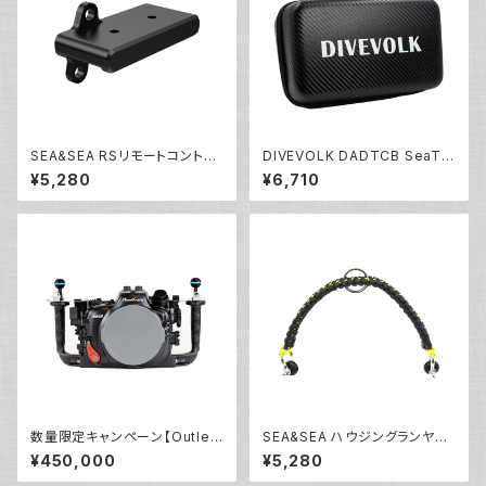
SEA&SEA RSリモートコントロ
DIVEVOLK DADTCB SeaTo
ーラーブラケット [22534]
uch 4 max専用キャリーケース
¥5,280
¥6,710
[70179]
数量限定キャンペーン【Outlet/
SEA&SEA ハウジングランヤー
展示使用品】Nauticam R5ハウ
ドIV [46137]
¥450,000
¥5,280
ジング バキュームバルブ付き