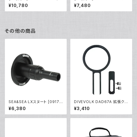
インチ スイベルカラー [21821]
ボンフロートスティック350mm
¥10,780
¥7,480
190 ボールベース [21820]
その他の商品
SEA&SEA LXスヌート [0917
DIVEVOLK DAD67A 拡張クラ
2]
ンプアダプター [21687/2168
¥6,380
¥3,410
8]