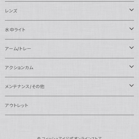
SEA&SEA
N120マクロポート
Nautciam
ドームポート
OM SYSTEM用
OM SYSTEM用
AOI
Nauticam
SEA&SEA
レンズ
N120エクステンションリング
SEA&SEA
マクロポート
Nauticam
ドームポート
アクセサリー
Panasonic用
FIX
SEA&SEA
AOI
マクロコンバージョンレンズ
水中ライト
N120ポートアクセサリー
AOI
スタンダードポート
AOI
フラットポート
Nauticam
アクセサリー
アクセサリー
Nauticam
FUJIFILM用
Athena
アクセサリー
ワイドコンバージョンレンズ
大光量 3000ルーメン以上
アーム/トレー
N100ドームポート
中間リング
アクセサリー
AOI
Nauticam
ドームポート
Nauticam
Nauticam
weefine
ワイドアングルコンバージョンポート
リングライト
アーム
アクションカム
N100フラットポート
ポートベース
エクステンションリング
weefine
AOI
Nikon用
アクセサリー
Nauticam
SEA&SEA
SEA&SEA
レンズオプション
FIX
フロートアーム
レンズ
メンテナンス/その他
N100エクステンションリング
ポートアクセサリー
weefine
Canon用
Nauticam
Sony用
AOI
オプション
Nauticam
AOI
AOI
weefine
クランプ
グリップ/トレー/アーム
SEA&SEA
アウトレット
N100マウントコンバーター
FIX
Sony用
Ultralight
Canon用
Nauticam
XB
weefine
OM SYSTEM用
オプション
AOI
AOI
Weefine
アクセサリー
アダプター
アクセサリー
FIX
N100ポートアクセサリー
SEA&SEA
OM SYSTEM用
AOI
© フィッシュアイ公式オンラインストア