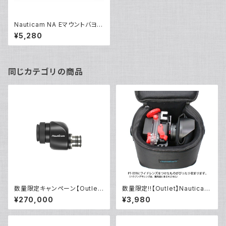
Nauticam NA Eマウントバヨネ
ットハウジングボディキャップ [2
¥5,280
0525]
同じカテゴリの商品
数量限定キャンペーン【Outlet/
数量限定!!【Outlet】Nauticam
展示使用品】Nauticam NA ウ
NA ハウジングキャリングバッグ
¥270,000
¥3,980
ルトラビューファインダー180 ×
MS
0.8 [21400]