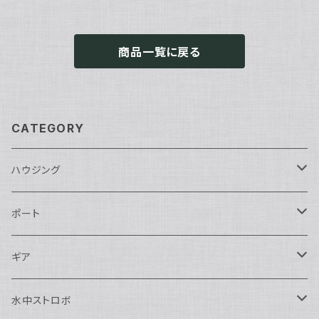
商品一覧に戻る
CATEGORY
ハウジング
Nikon用
ポート
Nauticam
Canon用
Nauticam
ギア
SEA&SEA
Nauticam
N120ドームポート
Sony用
SEA&SEA
AOI
水中ストロボ