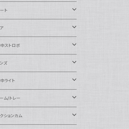
ikon用
ート
auticam
anon用
auticam
ア
EA&SEA
auticam
120ドームポート
ony用
EA&SEA
OI
水中ストロボ
EA&SEA
120マクロポート
autciam
ームポート
M SYSTEM用
M SYSTEM用
OI
auticam
EA&SEA
ンズ
120エクステンションリング
EA&SEA
クロポート
auticam
ームポート
クセサリー
anasonic用
IX
EA&SEA
OI
クロコンバージョンレンズ
中ライト
120ポートアクセサリー
OI
タンダードポート
OI
ラットポート
auticam
クセサリー
クセサリー
auticam
UJIFILM用
thena
クセサリー
イドコンバージョンレンズ
光量 3000ルーメン以上
ーム/トレー
100ドームポート
間リング
クセサリー
OI
auticam
ームポート
auticam
auticam
eefine
イドアングルコンバージョンポート
ングライト
ーム
クションカム
100フラットポート
ートベース
クステンションリング