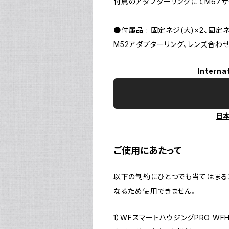
付属のアダプターリングにてM67サ
●付属品 : 固定ネジ(大)×2、固定ネ
M52アダプターリング、レンズ合わ
Interna
日
ご使用にあたって
以下の制約にひとつでも当てはまる
なるため使用できません。
1）WFスマートハウジングPRO WF