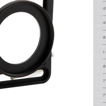
N
ポ
N
C
N
ギ
S
N
N
S
S
A
S
N
N
ド
O
O
A
N
S
レ
N
S
マ
N
ド
ア
P
F
S
A
マ
水
N
A
ス
A
フ
N
ア
ア
N
F
A
ア
ワ
大
ア
N
中
ア
A
N
ド
N
N
w
ワ
リ
ア
ア
N
ポ
エ