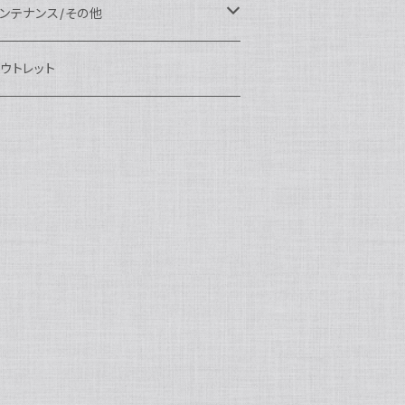
eefine
OI
ikon用
クセサリー
auticam
EA&SEA
EA&SEA
ンズオプション
IX
ロートアーム
ンズ
ンテナンス/その他
100エクステンションリング
ートアクセサリー
eefine
anon用
auticam
ony用
OI
プション
auticam
OI
OI
eefine
ランプ
リップ/トレー/アーム
EA&SEA
ウトレット
100マウントコンバーター
X
ony用
tralight
anon用
auticam
B
eefine
M SYSTEM用
プション
OI
OI
eefine
クセサリー
ダプター
クセサリー
IX
100ポートアクセサリー
EA&SEA
M SYSTEM用
OI
ikon用
X
tralight
クセサリー
EA&SEA
X
マートフォン用
OI
OI
マートフォン用
EA&SEA
リップ＆トレー
ウジング
auticam
85ドームポート
anasonic用
ALF+
クセサリー
eefine
ONY用
auticam
tralight
中モニター
EA&SEA
EA&SEA
eefine
プション
OI
eefine
クセサリー
水中三脚
OI
85フラットポート
UJIFILM用
EA&SEA
クションカム用
tralight
クションカム用
auticam
IVEVOLK
EA&SEA
OI
tralight
eefine
85エクステンションリング
ニターハウジング
X
auticam
tralight
85マウントコンバーター
クセサリー
tralight
X
85ポートアクセサリー