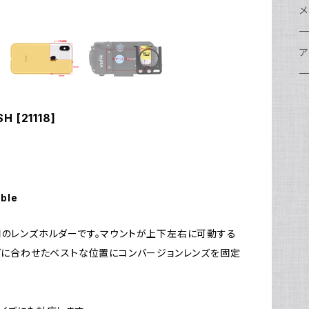
w
A
N
ア
N
S
S
レ
F
フ
レ
メ
N
ポ
w
C
N
S
A
オ
N
A
A
w
ク
グ
S
ア
N
FI
S
Ul
C
N
X
w
O
オ
A
A
W
ア
ア
ア
F
N
 [21118]
S
O
A
N
FI
Ul
ア
S
FI
ス
A
A
ス
S
グ
ハ
N
N
P
H
ア
w
S
N
Ul
水
S
S
W
オ
A
w
ア
A
N
able
F
S
ア
Ul
ア
N
D
S
A
Ul
w
N
用のレンズホルダーです。マウントが上下左右に可動する
モ
FI
ンズに合わせたベストな位置にコンバージョンレンズを固定
N
Ul
N
ア
Ul
FI
N