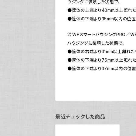
ウジングに装填した状態で、
●筐体の上端より40mm以上離れた
●筐体の下端より35mm以内の位置
2）WFスマートハウジングPRO／
ハウジングに装填した状態で、
●筐体の右端より31mm以上離れた
●筐体の下端より76mm以上離れた
●筐体の下端より37mm以内の位置
最近チェックした商品