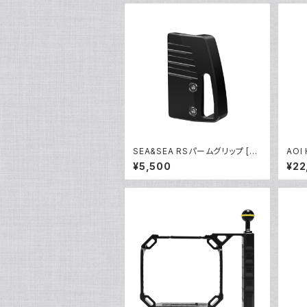
SEA&SEA RSパームグリップ [22
AOI
530]
アクシ
¥5,500
¥22