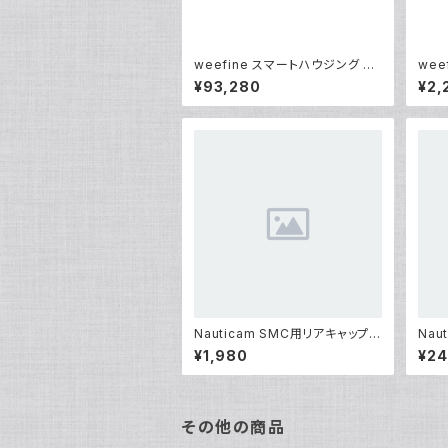
weefine スマートハウジング W
wee
FH07X-FULL [10589]
フード
¥93,280
¥2,
Nauticam SMC用リアキャップ
Naut
[部品]
ｸﾞW
¥1,980
¥24
その他の商品