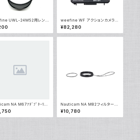
fine UWL-24M52用レンズ
weefine WF アクションカメラハ
 [部品]
ウジング WFH-GP1 [10583]
200
¥82,280
icam NA M67ｱﾀﾞﾌﾟﾀｰﾘﾝ
Nauticam NA M82フィルターア
WL[部品]
ダプター [21807]
,750
¥10,780