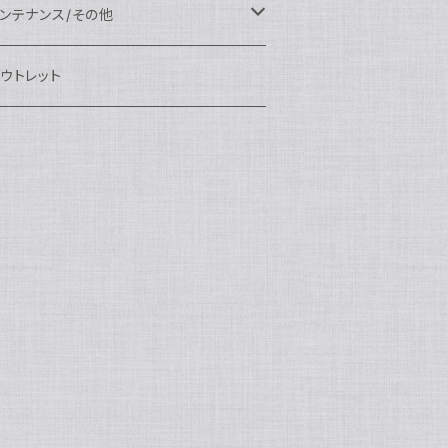
eefine
OI
ikon用
クセサリー
auticam
EA&SEA
EA&SEA
ンズオプション
IX
ロートアーム
ンズ
ンテナンス/その他
100エクステンションリング
ートアクセサリー
eefine
anon用
auticam
ony用
OI
プション
auticam
OI
OI
eefine
ランプ
リップ/トレー/アーム
EA&SEA
ウトレット
100マウントコンバーター
X
ony用
tralight
anon用
auticam
B
eefine
M SYSTEM用
プション
OI
OI
eefine
クセサリー
ダプター
クセサリー
IX
100ポートアクセサリー
EA&SEA
M SYSTEM用
OI
ikon用
X
tralight
クセサリー
EA&SEA
X
マートフォン用
OI
OI
マートフォン用
EA&SEA
リップ＆トレー
ウジング
auticam
85ドームポート
anasonic用
ALF+
クセサリー
eefine
ONY用
auticam
tralight
中モニター
EA&SEA
EA&SEA
eefine
プション
OI
eefine
クセサリー
水中三脚
OI
85フラットポート
UJIFILM用
EA&SEA
クションカム用
tralight
クションカム用
auticam
IVEVOLK
EA&SEA
OI
tralight
eefine
85エクステンションリング
ニターハウジング
X
auticam
tralight
85マウントコンバーター
クセサリー
tralight
X
85ポートアクセサリー