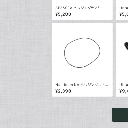
SEA&SEA ハウジングランヤードI
Ult
V [46137]
0176
¥5,280
¥5,
Nauticam NA ハウジングスペア
Ult
Oリング90139 [20865]
ンプ 
¥2,398
¥9,