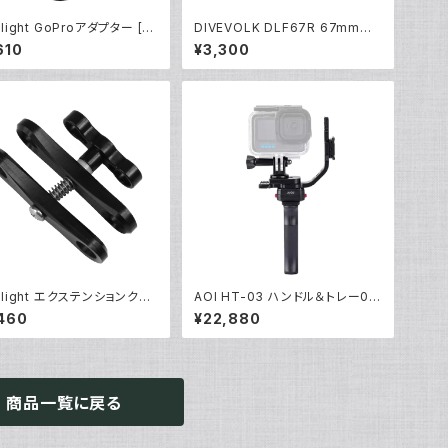
ralight GoProアダプター [4
DIVEVOLK DLF67R 67mm赤
]
色フィルター [21679]
610
¥3,300
ralight エクステンションクラ
AOI HT-03 ハンドル＆トレー03
[40237]
アクションカム [40460/40461]
460
¥22,880
商品一覧に戻る