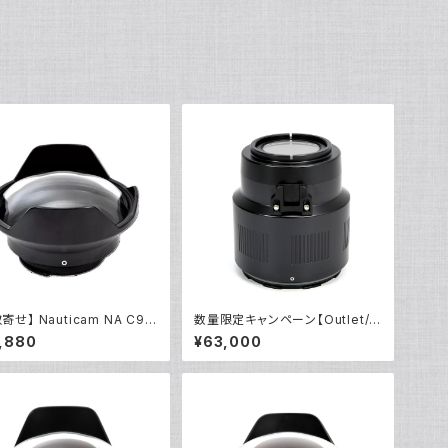
寄せ】 Nauticam NA C90
数量限定キャンペーン【Outlet/
ポート [20726]
展示使用品】Nauticam NA E10
,880
¥63,000
5Aマクロポート [20776]