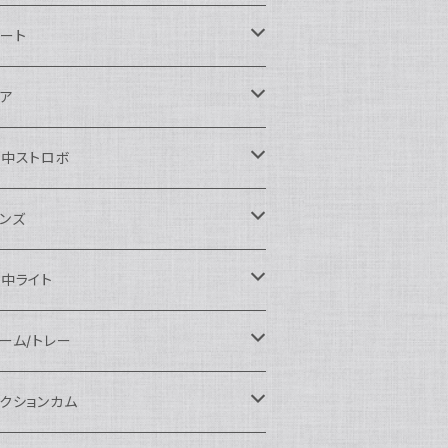
ikon用
ート
auticam
anon用
auticam
ア
EA&SEA
auticam
120ドームポート
ony用
EA&SEA
OI
水中ストロボ
EA&SEA
120マクロポート
autciam
ームポート
M SYSTEM用
M SYSTEM用
OI
auticam
EA&SEA
ンズ
120エクステンションリング
EA&SEA
クロポート
auticam
ームポート
クセサリー
anasonic用
IX
EA&SEA
OI
クロコンバージョンレンズ
中ライト
120ポートアクセサリー
OI
タンダードポート
OI
ラットポート
auticam
クセサリー
クセサリー
auticam
UJIFILM用
thena
クセサリー
イドコンバージョンレンズ
光量 3000ルーメン以上
ーム/トレー
100ドームポート
間リング
クセサリー
OI
auticam
ームポート
auticam
auticam
eefine
イドアングルコンバージョンポート
ングライト
ーム
クションカム
100フラットポート
ートベース
クステンションリング