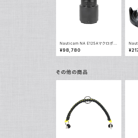
Nauticam NA E125Aマクロポー
Nau
ト [21743]
ポート
¥98,780
¥21
その他の商品