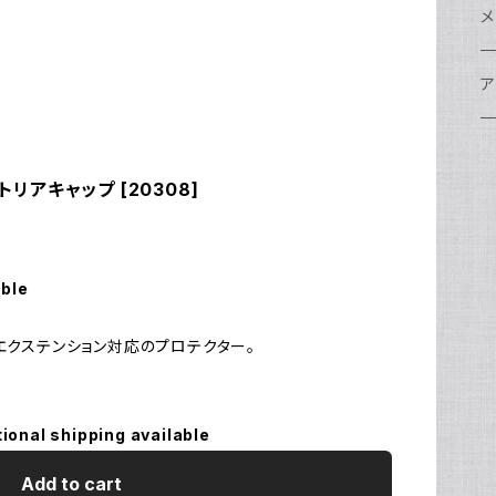
w
A
N
ア
N
S
S
レ
F
フ
レ
メ
N
ポ
w
C
N
S
A
オ
N
A
A
w
ク
グ
S
ア
N
FI
S
Ul
C
N
X
w
O
オ
A
A
W
ア
ア
ア
F
N
トリアキャップ [20308]
S
O
A
N
FI
Ul
ア
S
FI
ス
A
A
ス
S
グ
ハ
N
N
P
H
ア
w
S
N
Ul
水
S
S
W
オ
A
w
ア
A
able
N
F
S
ア
Ul
ア
N
D
S
A
エクステンション対応のプロテクター。
Ul
w
N
モ
FI
N
Ul
N
tional shipping available
ア
Ul
FI
Add to cart
N