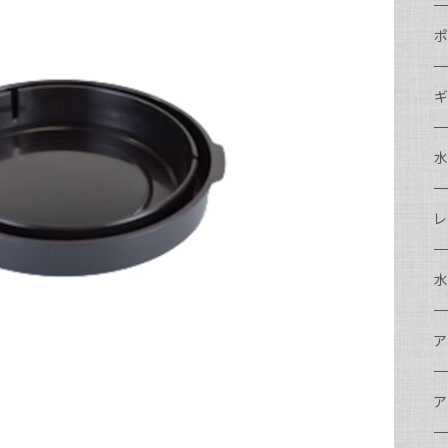
N
ポ
N
C
N
ギ
S
N
N
S
S
A
S
N
N
ド
O
O
A
N
S
レ
N
S
マ
N
ド
ア
P
F
S
A
マ
水
N
A
ス
A
フ
N
ア
ア
N
F
A
ア
ワ
大
ア
N
中
ア
A
N
ド
N
N
w
ワ
リ
ア
ア
N
ポ
エ